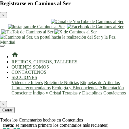
Registrarse en Caminos al Ser
×
entrar
registro
home
RETIROS, CURSOS, TALLERES
QUIENES SOMOS
CONTÁCTENOS
SECCIONES
Videos de Interés
Boletín de Noticias
Etiquetas de Artículos
Libros recomendados
Ecología y Bioconciencia
Alimentación
Consciente
Índigo y Cristal
Terapias y Disciplinas
Contáctenos
×
Cerrar
Todos los Comentarios hechos en Contenidos
(
nota:
se muestran primero los comentarios más recientes)