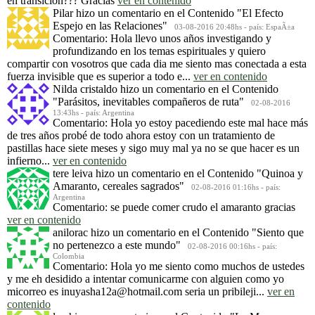
en transiciòn??? Gracias
ver en contenido
Pilar
hizo un comentario en el Contenido
"El Efecto
Espejo en las Relaciones"
03-08-2016 20:48hs - país: EspaÃ±a
Comentario: Hola llevo unos años investigando y
profundizando en los temas espirituales y quiero
compartir con vosotros que cada dia me siento mas conectada a esta
fuerza invisible que es superior a todo e...
ver en contenido
Nilda cristaldo
hizo un comentario en el Contenido
"Parásitos, inevitables compañeros de ruta"
02-08-2016
13:43hs - país: Argentina
Comentario: Hola yo estoy pacediendo este mal hace más
de tres años probé de todo ahora estoy con un tratamiento de
pastillas hace siete meses y sigo muy mal ya no se que hacer es un
infierno...
ver en contenido
tere leiva
hizo un comentario en el Contenido
"Quinoa y
Amaranto, cereales sagrados"
02-08-2016 01:16hs - país:
Argentina
Comentario: se puede comer crudo el amaranto gracias
ver en contenido
anilorac
hizo un comentario en el Contenido
"Siento que
no pertenezco a este mundo"
02-08-2016 00:16hs - país:
Colombia
Comentario: Hola yo me siento como muchos de ustedes
y me eh desidido a intentar comunicarme con alguien como yo
micorreo es inuyasha12a@hotmail.com seria un pribileji...
ver en
contenido