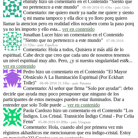
ehimily
hizo un comentario en el Contenido
"Siento que
no pertenezco a este mundo"
08-08-2016 01:43hs - país: Chile
Comentario: me quiero morir ya nadie me quiere y siento
q mi mama tampoco y ella dice q yo lloro porq quiero
llamar la atencion pero en realidad ellos nosaben como la paso porq
ya no les importo y ello esta...
ver en contenido
Jonathan Lucer
hizo un comentario en el Contenido
"Siento que no pertenezco a este mundo"
07-08-2016
12:32hs - país: EspaÃ±a
Comentario: Hola a todos, Quisiera ir más allá de lo
espiritual. Cabe decir que creo que cada uno de nosotros tenemos
un nivel espiritual muy alto. Pero, ¿y si nuestra singularidad est&...
ver en contenido
Pedro
hizo un comentario en el Contenido
"El Mayor
Obstáculo A La Iluminación Espiritual (Por Eckhart
Tolle)"
06-08-2016 21:33hs - país: Panama
Comentario: Al señor que firma "Solo por ayudar": debo
decirle que ayuda muy poco presuponer que ninguno de los
participantes de estos mensajes pueden estar iluminados. Dar a
entender que solo Tolle puede ...
ver en contenido
Paola Cardozo
hizo un comentario en el Contenido
"Los
Índigos. Los Cristal. Transición Índigo Cristal - Por Celia
Fenn"
05-08-2016 01:09hs - país: Uruguay
Comentario: Hola, cuando abrì por primera vez mis
règistros akhashicos me mencionaron que era indigo-cristal. Estoy