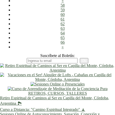
«
58
59
60
61
62
63
64
65
66
»
Suscríbete al Boletín:
RETIROS, CURSOS, TALLERES
Retiro Espiritual de Caminos al Ser en Capilla del Monte, Córdoba,
Argentina 🏞️
Curso a Distancia: "Camino Espiritual Integrado" 🧘
Sesiones Online de Autoconocimiento, Sanación, Conexión y