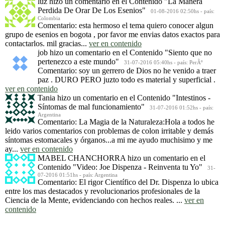
luz
hizo un comentario en el Contenido
"La Manera
Perdida De Orar De Los Esenios"
01-08-2016 02:50hs - país:
Colombia
Comentario: esta hermoso el tema quiero conocer algun
grupo de esenios en bogota , por favor me envias datos exactos para
contactarlos. mil gracias...
ver en contenido
job
hizo un comentario en el Contenido
"Siento que no
pertenezco a este mundo"
31-07-2016 05:40hs - país: PerÃº
Comentario: soy un gerrero de Dios no he venido a traer
paz . DURO PERO juzto todo es material y superficial .
ver en contenido
Tania
hizo un comentario en el Contenido
"Intestinos -
Síntomas de mal funcionamiento"
31-07-2016 01:52hs - país:
Argentina
Comentario: La Magia de la Naturaleza:Hola a todos he
leido varios comentarios con problemas de colon irritable y demás
síntomas estomacales y órganos...a mi me ayudo muchisimo y me
ay...
ver en contenido
MABEL CHANCHORRA
hizo un comentario en el
Contenido
"Video: Joe Dispenza - Reinventa tu Yo"
31-
07-2016 01:51hs - país: Argentina
Comentario: El rigor Científico del Dr. Dispenza lo ubica
entre los mas destacados y revolucionarios profesionales de la
Ciencia de la Mente, evidenciando con hechos reales. ...
ver en
contenido