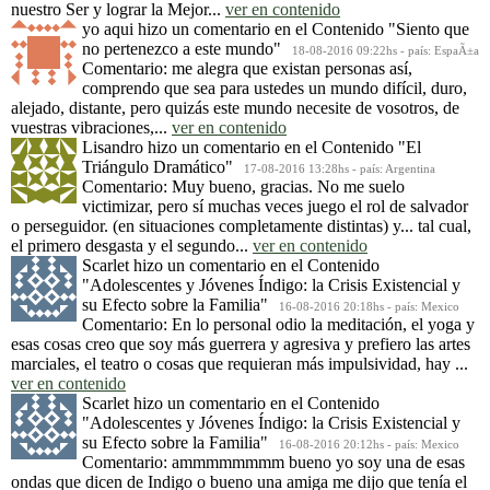
nuestro Ser y lograr la Mejor...
ver en contenido
yo aqui
hizo un comentario en el Contenido
"Siento que
no pertenezco a este mundo"
18-08-2016 09:22hs - país: EspaÃ±a
Comentario: me alegra que existan personas así,
comprendo que sea para ustedes un mundo difícil, duro,
alejado, distante, pero quizás este mundo necesite de vosotros, de
vuestras vibraciones,...
ver en contenido
Lisandro
hizo un comentario en el Contenido
"El
Triángulo Dramático"
17-08-2016 13:28hs - país: Argentina
Comentario: Muy bueno, gracias. No me suelo
victimizar, pero sí muchas veces juego el rol de salvador
o perseguidor. (en situaciones completamente distintas) y... tal cual,
el primero desgasta y el segundo...
ver en contenido
Scarlet
hizo un comentario en el Contenido
"Adolescentes y Jóvenes Índigo: la Crisis Existencial y
su Efecto sobre la Familia"
16-08-2016 20:18hs - país: Mexico
Comentario: En lo personal odio la meditación, el yoga y
esas cosas creo que soy más guerrera y agresiva y prefiero las artes
marciales, el teatro o cosas que requieran más impulsividad, hay ...
ver en contenido
Scarlet
hizo un comentario en el Contenido
"Adolescentes y Jóvenes Índigo: la Crisis Existencial y
su Efecto sobre la Familia"
16-08-2016 20:12hs - país: Mexico
Comentario: ammmmmmmm bueno yo soy una de esas
ondas que dicen de Indigo o bueno una amiga me dijo que tenía el