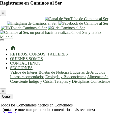
Registrarse en Caminos al Ser
×
entrar
registro
home
RETIROS, CURSOS, TALLERES
QUIENES SOMOS
CONTÁCTENOS
SECCIONES
Videos de Interés
Boletín de Noticias
Etiquetas de Artículos
Libros recomendados
Ecología y Bioconciencia
Alimentación
Consciente
Índigo y Cristal
Terapias y Disciplinas
Contáctenos
×
Cerrar
Todos los Comentarios hechos en Contenidos
(
nota:
se muestran primero los comentarios más recientes)