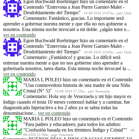
Egon Buchwald Boehringer
hizo un comentario en el
Contenido
"Entrevista a Jean Pierre Garnier-Malet -
Desdoblamiento del Tiempo"
19-08-2016 23:07hs - país: Chile
Comentario: Fantástico, gracias. Lo importante será
aprender a gobernar nuestra mente y que ella no nos gobierne a
nosotros. Esta misma noche invocaré a mi doble. ¿algún tutor e...
ver en contenido
Egon Buchwald Boehringer
hizo un comentario en el
Contenido
"Entrevista a Jean Pierre Garnier-Malet -
Desdoblamiento del Tiempo"
19-08-2016 23:05hs - país: Chile
Comentario: ¿Fantástico! y gracias. Lo difícil será
entrenar nuestra mente a que no nos gobierne sino aprender a
gobernarla nosotros, tarea diaria. Esta misma noche invocaré la ...
ver en contenido
MARIA L POLEO
hizo un comentario en el Contenido
"Una conmovedora historia de una madre de una Niña
Cristal (N° 5)"
19-08-2016 17:23hs - país: Venezuela
Comentario: Hola soy de Venezuela y mi hijo mayor es
índigo cuando el tenia 10 meses comenzó hablar y a caminar, fue
diagnosticado hiperactivo a los 2 años ya se sabia todas las
denominacione...
ver en contenido
MARIA L POLEO
hizo un comentario en el Contenido
"Para padres y educadores; para todos los adultos:
"Confusión basada en los términos Índigo y Cristal""
19-
08-2016 15:19hs - país: Venezuela