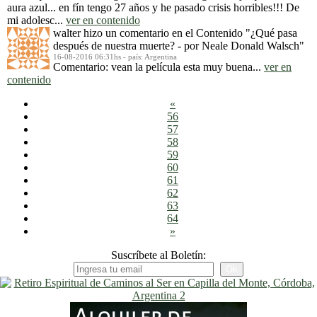
aura azul... en fín tengo 27 años y he pasado crisis horribles!!! De
mi adolesc...
ver en contenido
walter
hizo un comentario en el Contenido
"¿Qué pasa
después de nuestra muerte? - por Neale Donald Walsch"
16-08-2016 06:31hs - país: Argentina
Comentario: vean la película esta muy buena...
ver en
contenido
«
56
57
58
59
60
61
62
63
64
»
Suscríbete al Boletín: