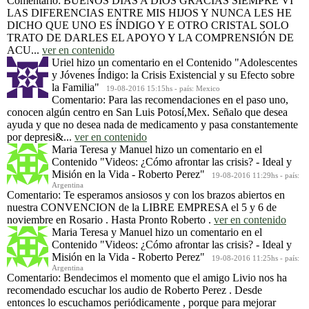
Comentario: BUENOS DÍAS A DIOS GRACIAS SIEMPRE VI
LAS DIFERENCIAS ENTRE MIS HIJOS Y NUNCA LES HE
DICHO QUE UNO ES ÍNDIGO Y E OTRO CRISTAL SOLO
TRATO DE DARLES EL APOYO Y LA COMPRENSIÓN DE
ACU...
ver en contenido
Uriel
hizo un comentario en el Contenido
"Adolescentes
y Jóvenes Índigo: la Crisis Existencial y su Efecto sobre
la Familia"
19-08-2016 15:15hs - país: Mexico
Comentario: Para las recomendaciones en el paso uno,
conocen algún centro en San Luis Potosí,Mex. Señalo que desea
ayuda y que no desea nada de medicamento y pasa constantemente
por depresi&...
ver en contenido
Maria Teresa y Manuel
hizo un comentario en el
Contenido
"Videos: ¿Cómo afrontar las crisis? - Ideal y
Misión en la Vida - Roberto Perez"
19-08-2016 11:29hs - país:
Argentina
Comentario: Te esperamos ansiosos y con los brazos abiertos en
nuestra CONVENCION de la LIBRE EMPRESA el 5 y 6 de
noviembre en Rosario . Hasta Pronto Roberto .
ver en contenido
Maria Teresa y Manuel
hizo un comentario en el
Contenido
"Videos: ¿Cómo afrontar las crisis? - Ideal y
Misión en la Vida - Roberto Perez"
19-08-2016 11:25hs - país:
Argentina
Comentario: Bendecimos el momento que el amigo Livio nos ha
recomendado escuchar los audio de Roberto Perez . Desde
entonces lo escuchamos periódicamente , porque para mejorar