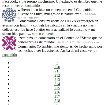
Facebook, y me resonó muchísimo. Un extracto es del libro que me
recom...
ver en contenido
wilberto lluen
hizo un comentario en el Contenido
"Aceite de Oliva, milagro de la naturaleza"
19-06-2014
03:47hs - país: PerÃº
Comentario: Consumi aceite de OLIVA extravirgen en
ayunas con limon, y convati los calculos en la visicula no más
colicos, eso fue hace 10 años en la actualidad lo consumo y me
siento bien para c...
ver en contenido
lizeth
hizo un comentario en el Contenido
"Siento que no
pertenezco a este mundo"
19-06-2014 03:10hs - país: Colombia
Comentario: Yo tambien me siento así de hecho salgo por
las noches a ver las estrellas. Arriba de mi casa.
ver en
contenido
«
210
211
212
213
214
215
216
217
218
»