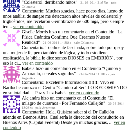
"Colesterol, derribando mitos"
21-06-2014 21:57hs - país:
Colombia
Comentario: Muchas gracias, hace pocos días, luego de
unos anáilisi de sangre me detectaron altos niveles de colesterol y
triglicéridos, me recetaron Gemfibrozilo de 600 mgs, pero siempre
ten...
ver en contenido
Giselle Morris
hizo un comentario en el Contenido
"La
Física Cuántica Confirma Que Creamos Nuestra
Realidad"
21-06-2014 14:58hs - país: Colombia
Comentario: Totalmente fascinada, sobre todo por q soy
una mujer de fe, pero también de lógica, y todo esto tiene
explicación, la biblia lo dice somos DIOSES en EMBRIÓN , por
eso la ci...
ver en contenido
Isabela
hizo un comentario en el Contenido
"Quinoa y
Amaranto, cereales sagrados"
21-06-2014 11:10hs - país:
Argentina
Comentario: Excelente Informacion!!!!!!!! Vivo en
Bariloche conozco el Centro "Camino al Ser" LO RECOMIENDO
en su totalidad.....Paz y Luz Isabela
ver en contenido
Alejandra
hizo un comentario en el Contenido
"El
milagro de curarnos - Por Fernando Callejón"
20-06-2014
13:28hs - país: Argentina
Comentario: Hola, Quisiera saber si el Dr Callejón
atiende en Buenos Aires. Cual sería la dirección del consultorio en
Buenos Aires (Capital Federal).Desde ya muchas gracias, ...
ver en
contenido