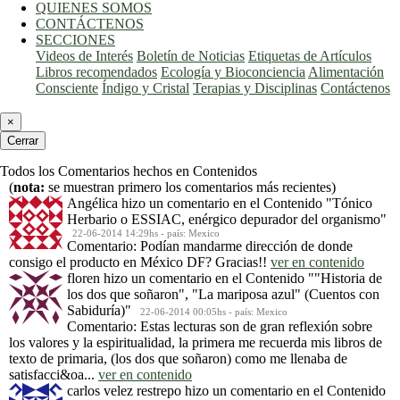
QUIENES SOMOS
CONTÁCTENOS
SECCIONES
Videos de Interés
Boletín de Noticias
Etiquetas de Artículos
Libros recomendados
Ecología y Bioconciencia
Alimentación
Consciente
Índigo y Cristal
Terapias y Disciplinas
Contáctenos
×
Cerrar
Todos los Comentarios hechos en Contenidos
(
nota:
se muestran primero los comentarios más recientes)
Angélica
hizo un comentario en el Contenido
"Tónico
Herbario o ESSIAC, enérgico depurador del organismo"
22-06-2014 14:29hs - país: Mexico
Comentario: Podían mandarme dirección de donde
consigo el producto en México DF? Gracias!!
ver en contenido
floren
hizo un comentario en el Contenido
""Historia de
los dos que soñaron", "La mariposa azul" (Cuentos con
Sabiduría)"
22-06-2014 00:05hs - país: Mexico
Comentario: Estas lecturas son de gran reflexión sobre
los valores y la espiritualidad, la primera me recuerda mis libros de
texto de primaria, (los dos que soñaron) como me llenaba de
satisfacci&oa...
ver en contenido
carlos velez restrepo
hizo un comentario en el Contenido