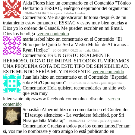
Aida Flores
hizo un comentario en el Contenido
"Tónico
Herbario o ESSIAC, enérgico depurador del organismo"
20-06-2014 04:36hs - país: Estados Unidos
Comentario: Me diagnosticaron linfoma después de mi
tratamiento estoy tomando el ESSIAC y estoy muy bien gracias a
Dios yo lo ordeno de Canadá. Me pueden escribir en mi Email.
Dios los bendiga.
ver en contenido
maria isabel
hizo un comentario en el Contenido
"El
Niño que le Quitó la Sed a Medio Millón de Africanos -
Ryan Hreljac"
20-06-2014 00:28hs - país: Chile
Comentario: ES UN GESTO REALMENTE
HERMOSO, DIGNO DE IMITAR. SI TODOS TUVIÉRAMOS
UNA PEQUEÑA GOTA DE ESTE TIPO DE SENSIBILIDAD,
ESTE MUNDO SERÍA MUY DIFERENTE.
ver en contenido
Juan luis
hizo un comentario en el Contenido
"Especial
sobre Ho'Oponopono"
19-06-2014 20:52hs - país: Argentina
Comentario: Hola quisiera recomendarles un sitio web
que esta muy
interesante.http://www.facebook.com/maluca.disenio...
ver en
contenido
Sebastián Alberoni
hizo un comentario en el Contenido
"El testigo silencioso - La verdadera felicidad, por Sri
Nisargadatta Maharaj"
19-06-2014 12:55hs - país: Argentina
Comentario: Gracias a todos por los comentarios.Fernan:
si, vos me lo nombraste y otro amigo lo está publicando en