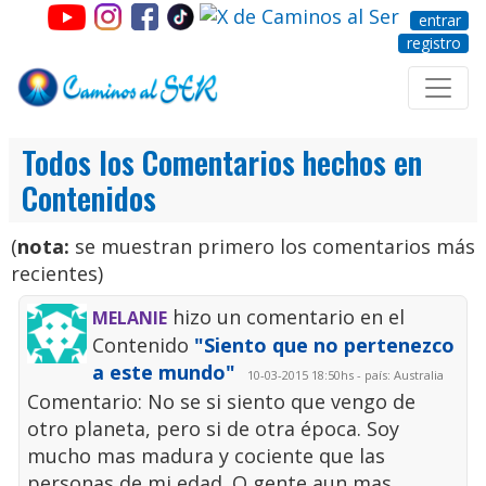
entrar
registro
Todos los Comentarios hechos en
Contenidos
(
nota:
se muestran primero los comentarios más
recientes)
hizo un comentario en el
MELANIE
Contenido
"Siento que no pertenezco
a este mundo"
10-03-2015 18:50hs - país: Australia
Comentario: No se si siento que vengo de
otro planeta, pero si de otra época. Soy
mucho mas madura y cociente que las
personas de mi edad. O gente aun mas