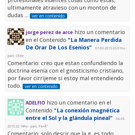
profesionales videntes cosas como estas,
ultimamente atravieso con un monton de
dudas ...
ver en contenido
hizo un comentario
jorge perez de arce
en el Contenido
"La Manera Perdida
De Orar De Los Esenios"
07-03-2015 03:01hs -
país: Chile
Comentario: creo que estan confundiendo la
doctrina esenia con el gnosticismo cristiano,
por favor cirrijeme si estoy mal entendiendo
todo.
ver en contenido
hizo un comentario en el
ADELFIO
Contenido
"La conexión magnética
entre el Sol y la glándula pineal"
06-03-
2015 22:14hs - país: PerÃº
Comentario: solo descir que la g, es todo.