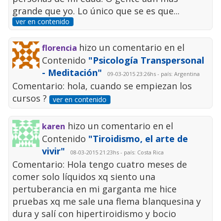
grande que yo. Lo único que se es que...
ver en contenido
hizo un comentario en el
florencia
Contenido
"Psicología Transpersonal
- Meditación"
09-03-2015 23:26hs - país: Argentina
Comentario: hola, cuando se empiezan los
cursos ?
ver en contenido
hizo un comentario en el
karen
Contenido
"Tiroidismo, el arte de
vivir"
08-03-2015 21:23hs - país: Costa Rica
Comentario: Hola tengo cuatro meses de
comer solo líquidos xq siento una
pertuberancia en mi garganta me hice
pruebas xq me sale una flema blanquesina y
dura y salí con hipertiroidismo y bocio