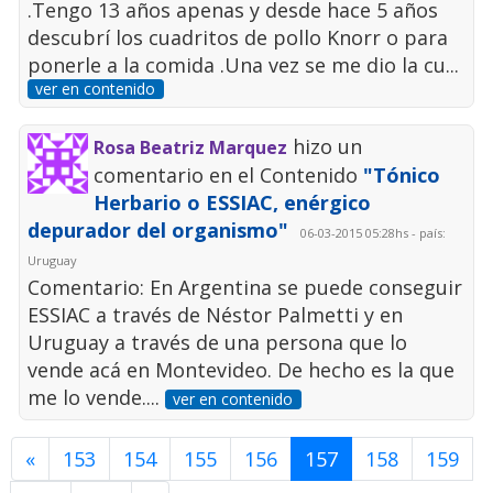
.Tengo 13 años apenas y desde hace 5 años
descubrí los cuadritos de pollo Knorr o para
ponerle a la comida .Una vez se me dio la cu...
ver en contenido
hizo un
Rosa Beatriz Marquez
comentario en el Contenido
"Tónico
Herbario o ESSIAC, enérgico
depurador del organismo"
06-03-2015 05:28hs - país:
Uruguay
Comentario: En Argentina se puede conseguir
ESSIAC a través de Néstor Palmetti y en
Uruguay a través de una persona que lo
vende acá en Montevideo. De hecho es la que
me lo vende....
ver en contenido
«
153
154
155
156
157
158
159