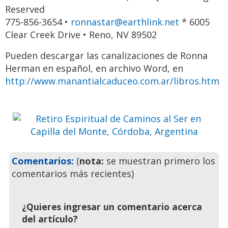
Reserved
775-856-3654 •
ronnastar@earthlink.net
* 6005
Clear Creek Drive • Reno, NV 89502
Retiro Espiritual de Caminos al
Pueden descargar las canalizaciones de Ronna
Ser en Capilla del Monte,
Herman en español, en archivo Word, en
Córdoba, Argentina
http://www.manantialcaduceo.com.ar/libros.htm
Ven a pasar unos días
inolvidables
Previo
Siguie
Comentarios:
(
nota:
se muestran primero los
comentarios más recientes)
¿Quieres ingresar un comentario acerca
del artículo?