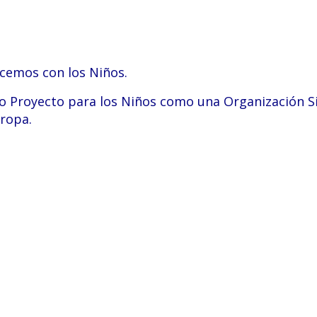
acemos con los Niños.
ro Proyecto para los Niños como una Organización S
uropa.
ual de Caminos al Ser en Capilla del
te, Córdoba, Argentina