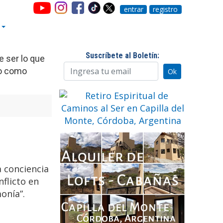
entrar
registro
Suscríbete al Boletín:
e ser lo que
so como
a conciencia
flicto en
onía”.