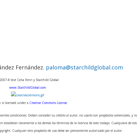
ández Fernández.
paloma@starchildglobal.com
2007-8 text Celia Fenn y Starchild Global
www.StarchildGlobal.com
k is licensed under a
Creative Commons License
.
siguientes condiciones: Deben conceder su crédito al autor, no usarlo con propósitos comerciales, y n
ben establecer claramente a los demás los términos de la licencia de este trabajo. Cualquiera de es
opyright. Cualquier otro propósito de uso debe ser previamente autorizado por el autor.