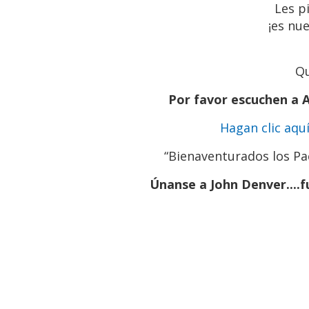
Les p
¡es nu
Qu
Por favor escuchen a 
Hagan clic aqu
“Bienaventurados los Pac
Únanse a John Denver....fue