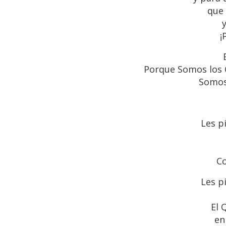
que
¡
Porque Somos los G
Somos
Les p
Co
Les p
El 
en