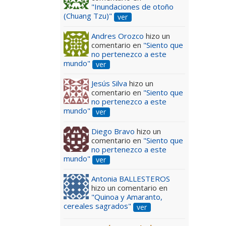
"Inundaciones de otoño
(Chuang Tzu)"
ver
Andres Orozco
hizo un
comentario en
"Siento que
no pertenezco a este
mundo"
ver
Jesús Silva
hizo un
comentario en
"Siento que
no pertenezco a este
mundo"
ver
Diego Bravo
hizo un
comentario en
"Siento que
no pertenezco a este
mundo"
ver
Antonia BALLESTEROS
hizo un comentario en
"Quinoa y Amaranto,
cereales sagrados"
ver