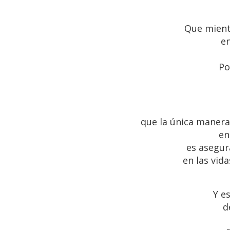
Que mient
e
Po
que la única manera
en
es asegur
en las vid
Y e
d