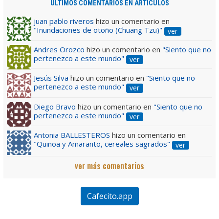
ÚLTIMOS COMENTARIOS EN ARTÍCULOS
juan pablo riveros
hizo un comentario en
"Inundaciones de otoño (Chuang Tzu)"
ver
Andres Orozco
hizo un comentario en
"Siento que no
pertenezco a este mundo"
ver
Jesús Silva
hizo un comentario en
"Siento que no
pertenezco a este mundo"
ver
Diego Bravo
hizo un comentario en
"Siento que no
pertenezco a este mundo"
ver
Antonia BALLESTEROS
hizo un comentario en
"Quinoa y Amaranto, cereales sagrados"
ver
ver más comentarios
Cafecito.app