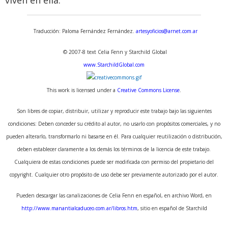
viven en ella.
Traducción: Paloma Fernández Fernández.
artesyoficios@arnet.com.ar
© 2007-8 text Celia Fenn y Starchild Global
www.StarchildGlobal.com
This work is licensed under a
Creative Commons License
.
Son libres de copiar, distribuir, utilizar y reproducir este trabajo bajo las siguientes
condiciones: Deben conceder su crédito al autor, no usarlo con propósitos comerciales, y no
pueden alterarlo, transformarlo ni basarse en él. Para cualquier reutilización o distribución,
deben establecer claramente a los demás los términos de la licencia de este trabajo.
Cualquiera de estas condiciones puede ser modificada con permiso del propietario del
Retiro Espiritual de Caminos al
copyright. Cualquier otro propósito de uso debe ser previamente autorizado por el autor.
Ser en Capilla del Monte,
Córdoba, Argentina
Pueden descargar las canalizaciones de Celia Fenn en español, en archivo Word, en
http://www.manantialcaduceo.com.ar/libros.htm
, sitio en español de Starchild
Ven a pasar unos días