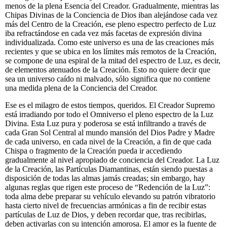
menos de la plena Esencia del Creador. Gradualmente, mientras las
Chipas Divinas de la Conciencia de Dios iban alejándose cada vez
más del Centro de la Creación, ese pleno espectro perfecto de Luz
iba refractándose en cada vez más facetas de expresión divina
individualizada. Como este universo es una de las creaciones más
recientes y que se ubica en los límites más remotos de la Creación,
se compone de una espiral de la mitad del espectro de Luz, es decir,
de elementos atenuados de la Creación. Esto no quiere decir que
sea un universo caído ni malvado, sólo significa que no contiene
una medida plena de la Conciencia del Creador.
Ese es el milagro de estos tiempos, queridos. El Creador Supremo
está irradiando por todo el Omniverso el pleno espectro de la Luz
Divina. Esta Luz pura y poderosa se está infiltrando a través de
cada Gran Sol Central al mundo mansión del Dios Padre y Madre
de cada universo, en cada nivel de la Creación, a fin de que cada
Chispa o fragmento de la Creación pueda ir accediendo
gradualmente al nivel apropiado de conciencia del Creador. La Luz
de la Creación, las Partículas Diamantinas, están siendo puestas a
disposición de todas las almas jamás creadas; sin embargo, hay
algunas reglas que rigen este proceso de “Redención de la Luz”:
toda alma debe preparar su vehículo elevando su patrón vibratorio
hasta cierto nivel de frecuencias armónicas a fin de recibir estas
partículas de Luz de Dios, y deben recordar que, tras recibirlas,
deben activarlas con su intención amorosa. El amor es la fuente de