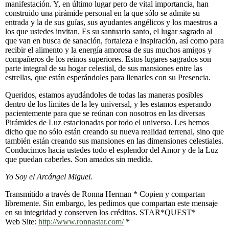
manifestación. Y, en último lugar pero de vital importancia, han
construido una pirámide personal en la que sólo se admite su
entrada y la de sus guías, sus ayudantes angélicos y los maestros a
los que ustedes invitan. Es su santuario santo, el lugar sagrado al
que van en busca de sanación, fortaleza e inspiración, así como para
recibir el alimento y la energía amorosa de sus muchos amigos y
compañeros de los reinos superiores. Estos lugares sagrados son
parte integral de su hogar celestial, de sus mansiones entre las
estrellas, que están esperándoles para llenarles con su Presencia.
Queridos, estamos ayudándoles de todas las maneras posibles
dentro de los límites de la ley universal, y les estamos esperando
pacientemente para que se reúnan con nosotros en las diversas
Pirámides de Luz estacionadas por todo el universo. Les hemos
dicho que no sólo están creando su nueva realidad terrenal, sino que
también están creando sus mansiones en las dimensiones celestiales.
Conducimos hacia ustedes todo el esplendor del Amor y de la Luz
que puedan caberles. Son amados sin medida.
Yo Soy el Arcángel Miguel.
Transmitido a través de Ronna Herman * Copien y compartan
libremente. Sin embargo, les pedimos que compartan este mensaje
en su integridad y conserven los créditos. STAR*QUEST*
Web Site:
http://www.ronnastar.com/
*