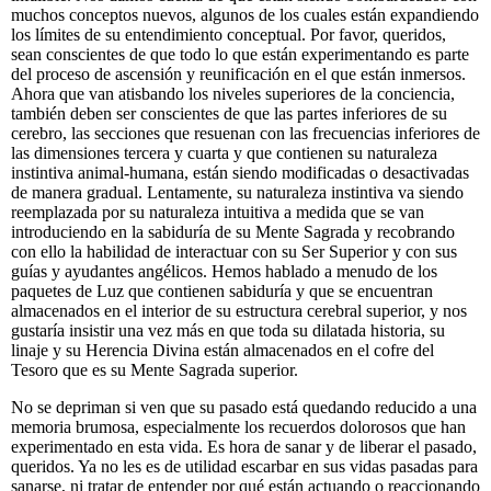
muchos conceptos nuevos, algunos de los cuales están expandiendo
los límites de su entendimiento conceptual. Por favor, queridos,
sean conscientes de que todo lo que están experimentando es parte
del proceso de ascensión y reunificación en el que están inmersos.
Ahora que van atisbando los niveles superiores de la conciencia,
también deben ser conscientes de que las partes inferiores de su
cerebro, las secciones que resuenan con las frecuencias inferiores de
las dimensiones tercera y cuarta y que contienen su naturaleza
instintiva animal-humana, están siendo modificadas o desactivadas
de manera gradual. Lentamente, su naturaleza instintiva va siendo
reemplazada por su naturaleza intuitiva a medida que se van
introduciendo en la sabiduría de su Mente Sagrada y recobrando
con ello la habilidad de interactuar con su Ser Superior y con sus
guías y ayudantes angélicos. Hemos hablado a menudo de los
paquetes de Luz que contienen sabiduría y que se encuentran
almacenados en el interior de su estructura cerebral superior, y nos
gustaría insistir una vez más en que toda su dilatada historia, su
linaje y su Herencia Divina están almacenados en el cofre del
Tesoro que es su Mente Sagrada superior.
No se depriman si ven que su pasado está quedando reducido a una
memoria brumosa, especialmente los recuerdos dolorosos que han
experimentado en esta vida. Es hora de sanar y de liberar el pasado,
queridos. Ya no les es de utilidad escarbar en sus vidas pasadas para
sanarse, ni tratar de entender por qué están actuando o reaccionando