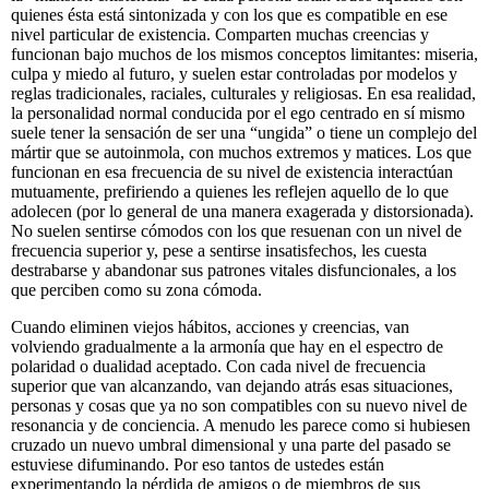
quienes ésta está sintonizada y con los que es compatible en ese
nivel particular de existencia. Comparten muchas creencias y
funcionan bajo muchos de los mismos conceptos limitantes: miseria,
culpa y miedo al futuro, y suelen estar controladas por modelos y
reglas tradicionales, raciales, culturales y religiosas. En esa realidad,
la personalidad normal conducida por el ego centrado en sí mismo
suele tener la sensación de ser una “ungida” o tiene un complejo del
mártir que se autoinmola, con muchos extremos y matices. Los que
funcionan en esa frecuencia de su nivel de existencia interactúan
mutuamente, prefiriendo a quienes les reflejen aquello de lo que
adolecen (por lo general de una manera exagerada y distorsionada).
No suelen sentirse cómodos con los que resuenan con un nivel de
frecuencia superior y, pese a sentirse insatisfechos, les cuesta
destrabarse y abandonar sus patrones vitales disfuncionales, a los
que perciben como su zona cómoda.
Cuando eliminen viejos hábitos, acciones y creencias, van
volviendo gradualmente a la armonía que hay en el espectro de
polaridad o dualidad aceptado. Con cada nivel de frecuencia
superior que van alcanzando, van dejando atrás esas situaciones,
personas y cosas que ya no son compatibles con su nuevo nivel de
resonancia y de conciencia. A menudo les parece como si hubiesen
cruzado un nuevo umbral dimensional y una parte del pasado se
estuviese difuminando. Por eso tantos de ustedes están
experimentando la pérdida de amigos o de miembros de sus