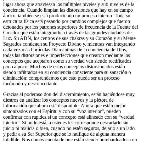
lugar ahora que atraviesan los múltiples niveles y sub-niveles de la
conciencia. Cuando limpian las distorsiones que hay en su campo
áurico, también se está produciendo un proceso interno. Toda su
estructura física está pasando por cambios complejos que fueron
detonados por los patrones superiores de frecuencia de la Fuente del
Creador que están integrando a través de las grandes ciudades de
Luz. Su ADN, los centros de sus chakras y su Corazón y su Mente
Sagrados contienen su Proyecto Divino y, mientras van integrando
cada vez más Partículas Diamantinas de la conciencia de Dios,
todas las distorsiones e imperfecciones que crearon mediante los
conceptos que aceptaron como su verdad van siendo rectificados
poco a poco. Muchos de estos conceptos distorsionados están
siendo infiltrados en su conciencia consciente para su sanación o
eliminación; comprendemos que esto pueda ser un proceso
incómodo y desconcertante.
Gracias al poderoso don del discernimiento, están haciéndose muy
diestros en analizar los conceptos nuevos y la plétora de
información que ahora está disponible. Ahora que están mejor
sintonizados con el Espíritu y con su “voz interior”, pueden
confirmar con rapidez si un concepto está alineado con su “verdad
interior”. Si no lo está, a ustedes les corresponde descartarlo sin
juicio ni malicia o bien, cuando no estén seguros, dejarlo a un lado
y pedir a su Ser Superior que se lo ratifique de alguna manera
infalible. Nos damos cuenta de que están siendo bombardeados con