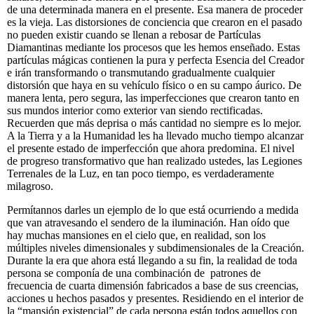
de una determinada manera en el presente. Esa manera de proceder
es la vieja. Las distorsiones de conciencia que crearon en el pasado
no pueden existir cuando se llenan a rebosar de Partículas
Diamantinas mediante los procesos que les hemos enseñado. Estas
partículas mágicas contienen la pura y perfecta Esencia del Creador
e irán transformando o transmutando gradualmente cualquier
distorsión que haya en su vehículo físico o en su campo áurico. De
manera lenta, pero segura, las imperfecciones que crearon tanto en
sus mundos interior como exterior van siendo rectificadas.
Recuerden que más deprisa o más cantidad no siempre es lo mejor.
A la Tierra y a la Humanidad les ha llevado mucho tiempo alcanzar
el presente estado de imperfección que ahora predomina. El nivel
de progreso transformativo que han realizado ustedes, las Legiones
Terrenales de la Luz, en tan poco tiempo, es verdaderamente
milagroso.
Permítannos darles un ejemplo de lo que está ocurriendo a medida
que van atravesando el sendero de la iluminación. Han oído que
hay muchas mansiones en el cielo que, en realidad, son los
múltiples niveles dimensionales y subdimensionales de la Creación.
Durante la era que ahora está llegando a su fin, la realidad de toda
persona se componía de una combinación de patrones de
frecuencia de cuarta dimensión fabricados a base de sus creencias,
acciones u hechos pasados y presentes. Residiendo en el interior de
la “mansión existencial” de cada persona están todos aquellos con