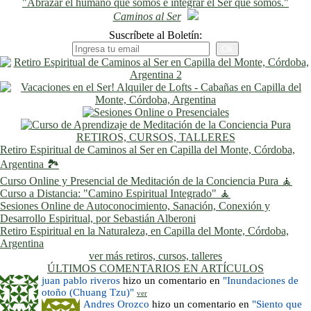
"Abrazar el humano que somos e integrar el Ser que somos."
Caminos al Ser
Suscríbete al Boletín:
RETIROS, CURSOS, TALLERES
Retiro Espiritual de Caminos al Ser en Capilla del Monte, Córdoba,
Argentina 🏞️
Curso Online y Presencial de Meditación de la Conciencia Pura 🧘
Curso a Distancia: "Camino Espiritual Integrado" 🧘
Sesiones Online de Autoconocimiento, Sanación, Conexión y
Desarrollo Espiritual, por Sebastián Alberoni
Retiro Espiritual en la Naturaleza, en Capilla del Monte, Córdoba,
Argentina
ver más retiros, cursos, talleres
ÚLTIMOS COMENTARIOS EN ARTÍCULOS
juan pablo riveros
hizo un comentario en
"Inundaciones de
otoño (Chuang Tzu)"
ver
Andres Orozco
hizo un comentario en
"Siento que