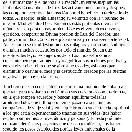
de la humanidad y el de toda la Creación, mientras inspiran las
Partículas Diamantinas de Luz, las activan con su amor y después
las comparten con toda la Creación por el beneficio más elevado de
todos. Al hacerlo, están alineando su voluntad con la Voluntad de
nuestro Madre/Padre Dios. Entonces estas partículas divinas se
reúnen y usan para el mayor bien. Este es el verdadero diezmo,
queridos, compartir su Divina porción de Luz del Creador, una
parte ya infundida con su energía amorosa y con su esencia terrenal.
Así es como se manifiestan muchos milagros y cómo se disminuyen
o anulan muchas catástrofes por todo el mundo. Sepan que
nosotros, las legiones angélicas de la Luz, nos esforzamos
constantemente por aumentar y magnificar sus acciones positivas y
en suavizar el camino que se abre ante ustedes, así como para
disminuir o desviar el caos y la destrucción creados por las fuerzas
negativas que hay en la Tierra.
También se les ha enseñado a construir una pirámide de trabajo a la
que van para resolver a nivel álmico sus cuestiones con los demás,
en la que rompen acuerdos y buscan equilibrar todas las
arbitrariedades que inflingieron en el pasado a sus muchos
compañeros de viaje vital y en la que brindan su asistencia espiritual
a los que están experimentando traumas en sus vidas (tras haber
recibido su permiso a nivel álmico y personal). En esta pirámide
colocan además los proyectos que desean manifestar, tras haber
seguido los pasos establecidos por las leyes universales de la