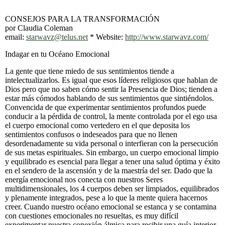
CONSEJOS PARA LA TRANSFORMACIÓN
por Claudia Coleman
email:
starwavz@telus.net
* Website:
http://www.starwavz.com/
Indagar en tu Océano Emocional
La gente que tiene miedo de sus sentimientos tiende a
intelectualizarlos. Es igual que esos líderes religiosos que hablan de
Dios pero que no saben cómo sentir la Presencia de Dios; tienden a
estar más cómodos hablando de sus sentimientos que sintiéndolos.
Convencida de que experimentar sentimientos profundos puede
conducir a la pérdida de control, la mente controlada por el ego usa
el cuerpo emocional como vertedero en el que deposita los
sentimientos confusos o indeseados para que no llenen
desordenadamente su vida personal o interfieran con la persecución
de sus metas espirituales. Sin embargo, un cuerpo emocional limpio
y equilibrado es esencial para llegar a tener una salud óptima y éxito
en el sendero de la ascensión y de la maestría del ser. Dado que la
energía emocional nos conecta con nuestros Seres
multidimensionales, los 4 cuerpos deben ser limpiados, equilibrados
y plenamente integrados, pese a lo que la mente quiera hacernos
creer. Cuando nuestro océano emocional se estanca y se contamina
con cuestiones emocionales no resueltas, es muy difícil
experimentar nuestra conexión álmica para recibir una guía interior