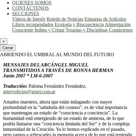
QUIENES SOMOS
CONTÁCTENOS
SECCIONES
Videos de Interés
Boletín de Noticias
Etiquetas de Artículos
Libros recomendados
Ecología y Bioconciencia
Alimentación
Consciente
Índigo y Cristal
Terapias y Disciplinas
Contáctenos
×
Cerrar
ABRIENDO EL UMBRAL AL MUNDO DEL FUTURO
MENSAJES DEL ARCÁNGEL MIGUEL
TRANSMITIDOS A TRAVÉS DE RONNA HERMAN
Junio 2007 * LM-6-2007
Traducción:
Paloma Fernández Fernández.
artesyoficios@arnet.com.ar
Amados maestros, ahora que están indagando con mayor
profundidad en la “sabiduría del cosmos”, es de vital importancia
que mantengan un estado de “consciencia a conciencia”. La
humanidad está emergiendo de un estado de amnesia, de lo que
podría llamarse una “conciencia limitada del Ser” y de la compleja
inmensidad de la Creación. Ya lo hemos explicado en el pasado,
pero vamos a refrescarles la memoria acerca de lo que está teniendo