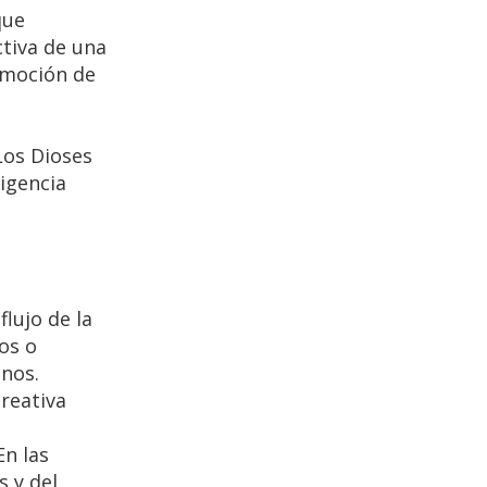
que
ctiva de una
emoción de
Los Dioses
ligencia
lujo de la
os o
nos.
creativa
En las
s y del