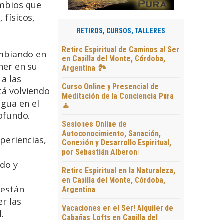
ambios que
 físicos,
RETIROS, CURSOS, TALLERES
Retiro Espiritual de Caminos al Ser
ambiando en
en Capilla del Monte, Córdoba,
ner en su
Argentina 🏞️
a las
Curso Online y Presencial de
tá volviendo
Meditación de la Conciencia Pura
agua en el
🧘
ofundo.
Sesiones Online de
Autoconocimiento, Sanación,
periencias,
Conexión y Desarrollo Espiritual,
por Sebastián Alberoni
ndo y
Retiro Espiritual en la Naturaleza,
en Capilla del Monte, Córdoba,
 están
Argentina
r las
Vacaciones en el Ser! Alquiler de
.
Cabañas Lofts en Capilla del