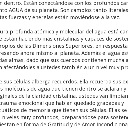
van dentro. Están conectándose con los profundos c
to AGUA de su planeta. Son cambios tanto literales,
tas fuerzas y energías están moviéndose a la vez.
uctura profunda atómica y molecular del agua está c
se están haciendo más cristalinas y capaces de soste
ropios de las Dimensiones Superiores, en respuesta 
gresando ahora mismo al planeta. Además el agua es
ridas almas, dado que sus cuerpos contienen mucha 
án afectándoles a ustedes también a un nivel muy pr
 sus células alberga recuerdos. Ella recuerda sus ex
s moléculas de agua que tienen dentro se aclaran y
ginales de la claridad cristalina, ustedes van limpia
de trauma emocional que habían quedado grabadas y
cuáticos de memoria que tienen sus células. Ellas se
a niveles muy profundos, preparándose para sostene
iestan en forma de Gratitud y de Amor Incondicional