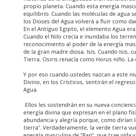
propio planeta. Cuando esta energía mascu
equilibrio. Cuando las moléculas de agua se
los Dioses del Agua volverá a fluir como dad
En el Antiguo Egipto, el elemento Agua era
Cuando el Nilo crecía e inundaba los terre
reconocimiento al poder de la energía mascu
de la gran madre diosa, Isis. Cuando Isis, cu
Tierra, Osiris renacía como Horus niño. La 
Y por eso cuando ustedes nazcan a este niv
Divino, en los Crísticos, sentirán el regres
Agua.
Ellos les sostendrán en su nueva conciencia
energía divina que expresan en el plano fís
abundancia y alegría porque, como dirían lo
tierra”. Verdaderamente, la verde tierra vu
energía masculina de “Pan”, que trae vida 