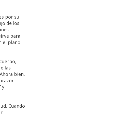
nes por su
jo de los
ones.
sirve para
n el plano
 cuerpo,
ue las
 Ahora bien,
Corazón
 y
itud. Cuando
ar