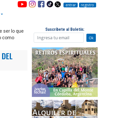
entrar
registro
Suscríbete al Boletín:
e ser lo que
so como
 DEL