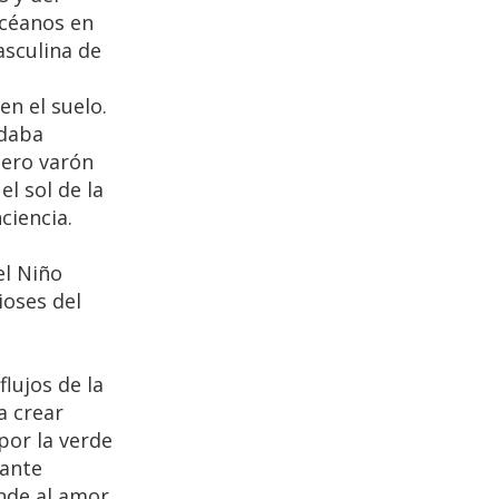
Océanos en
asculina de
en el suelo.
rdaba
ñero varón
el sol de la
ciencia.
el Niño
ioses del
lujos de la
a crear
por la verde
rante
onde al amor