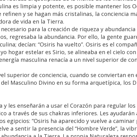
lina es limpia y potente, es posible mantener los 
 refinen y se hagan más cristalinas, la conciencia m
ora de vida en la Tierra.
 necesario para la creación de riqueza y abundancia 
nos, regresaba la abundancia. Por ello, la gente gua
lina; decían: “Osiris ha vuelto”. Osiris es el compa
yo hogar estelar es Sirio, se alineaba en el cielo con 
energía masculina renacía a un nivel superior de con
el superior de conciencia, cuando se conviertan en 
o del Masculino Divino en su forma arquetípica, los D
 y les enseñarán a usar el Corazón para regular los f
ico a través de sus chakras inferiores. Les ayudarán 
s egipcios: “Osiris ha aparecido y vuelve a caminar 
elve a sentir la presencia del “Hombre Verde”, la vib
y abundancia a la Tierra. La propia Naturaleza resp