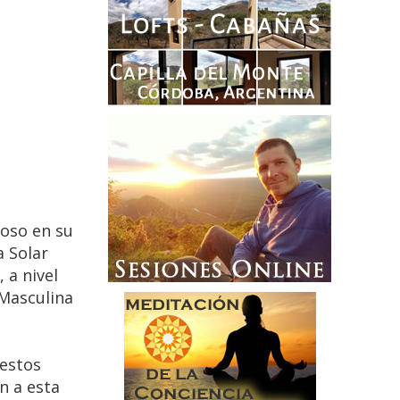
loso en su
a Solar
 a nivel
 Masculina
 estos
n a esta