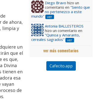
Diego Bravo
hizo un
comentario en
"Siento que
no pertenezco a este
 de
mundo"
ver
r de ahora,
Antonia BALLESTEROS
 limpia y
hizo un comentario en
"Quinoa y Amaranto,
cereales sagrados"
ver
adquiere un
ver más comentarios
irán que el
e es que,
a Divina
Cafecito.app
s tienen en
madora esa
e vayan
proceso de
s.