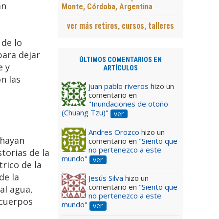
án
Monte, Córdoba, Argentina
ver más retiros, cursos, talleres
 de lo
para dejar
ÚLTIMOS COMENTARIOS EN
e y
ARTÍCULOS
n las
juan pablo riveros
hizo un
comentario en
"Inundaciones de otoño
(Chuang Tzu)"
ver
Andres Orozco
hizo un
 hayan
comentario en
"Siento que
no pertenezco a este
torias de la
mundo"
ver
trico de la
de la
Jesús Silva
hizo un
comentario en
"Siento que
 al agua,
no pertenezco a este
 cuerpos
mundo"
ver