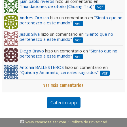
juan pablo riveros
hizo un comentario en
"Inundaciones de otoño (Chuang Tzu)"
ver
Andres Orozco
hizo un comentario en
"Siento que no
pertenezco a este mundo"
ver
Jesús Silva
hizo un comentario en
"Siento que no
pertenezco a este mundo"
ver
Diego Bravo
hizo un comentario en
"Siento que no
pertenezco a este mundo"
ver
Antonia BALLESTEROS
hizo un comentario en
"Quinoa y Amaranto, cereales sagrados"
ver
ver más comentarios
Cafecito.app
©
-
www.caminosalser.com
Política de Privacidad