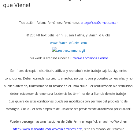
que Viene!
Traducción: Paloma Fernández Fernández.
artesyoficios@arnet.com.ar
© 2007-8 text Celia Fenn, Suzan Hafma, y Starchild Global
www.StarchildGlobal.com
This work is licensed under a
Creative Commons License
.
Son libres de copiar, distribuir, utilizar y reproducir este trabajo bajo las siguientes
condiciones: Deben conceder su crédito al autor, no usarlo con propósitos comerciales, y no
pueden alterarlo, transformarlo ni basarse en él. Para cualquier reutilización o distribución,
deben establecer claramente a los demás los términos de la licencia de este trabajo.
Cualquiera de estas condiciones puede ser modificada con permiso del propietario del
Retiro Espiritual de Caminos al
copyright. Cualquier otro propósito de uso debe ser previamente autorizado por el autor.
Ser en Capilla del Monte,
Córdoba, Argentina
Pueden descargar las canalizaciones de Celia Fenn en español, en archivo Word, en
http://www.manantialcaduceo.com.ar/libros.htm
, sitio en español de Starchild
Ven a pasar unos días