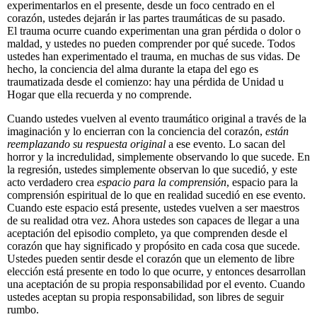
experimentarlos en el presente, desde un foco centrado en el
corazón, ustedes dejarán ir las partes traumáticas de su pasado.
El trauma ocurre cuando experimentan una gran pérdida o dolor o
maldad, y ustedes no pueden comprender por qué sucede. Todos
ustedes han experimentado el trauma, en muchas de sus vidas. De
hecho, la conciencia del alma durante la etapa del ego es
traumatizada desde el comienzo: hay una pérdida de Unidad u
Hogar que ella recuerda y no comprende.
Cuando ustedes vuelven al evento traumático original a través de la
imaginación y lo encierran con la conciencia del corazón,
están
reemplazando su respuesta original
a ese evento. Lo sacan del
horror y la incredulidad, simplemente observando lo que sucede. En
la regresión, ustedes simplemente observan lo que sucedió, y este
acto verdadero crea
espacio para la comprensión
, espacio para la
comprensión espiritual de lo que en realidad sucedió en ese evento.
Cuando este espacio está presente, ustedes vuelven a ser maestros
de su realidad otra vez. Ahora ustedes son capaces de llegar a una
aceptación del episodio completo, ya que comprenden desde el
corazón que hay significado y propósito en cada cosa que sucede.
Ustedes pueden sentir desde el corazón que un elemento de libre
elección está presente en todo lo que ocurre, y entonces desarrollan
una aceptación de su propia responsabilidad por el evento. Cuando
ustedes aceptan su propia responsabilidad, son libres de seguir
rumbo.