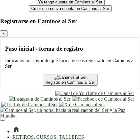
Ya tengo cuenta en Caminos al Ser
Crear una nueva cuenta en Caminos al Ser
Registrarse en Caminos al Ser
×
Paso inicial - forma de registro
Indicanos por favor de qué forma deseas registrarte en Caminos al
Ser
Registro en Caminos al Ser
entrar
registro
home
RETIROS, CURSOS, TALLERES