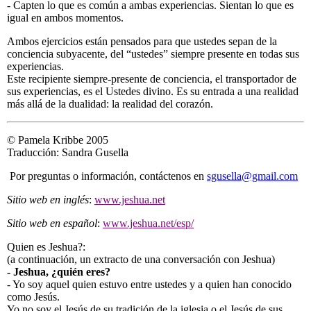
- Capten lo que es común a ambas experiencias. Sientan lo que es
igual en ambos momentos.
Ambos ejercicios están pensados para que ustedes sepan de la
conciencia subyacente, del “ustedes” siempre presente en todas sus
experiencias.
Este recipiente siempre-presente de conciencia, el transportador de
sus experiencias, es el Ustedes divino. Es su entrada a una realidad
más allá de la dualidad: la realidad del corazón.
© Pamela Kribbe 2005
Traducción: Sandra Gusella
Por preguntas o información, contáctenos en
sgusella@gmail.com
Sitio web en inglés
:
www.jeshua.net
Sitio web en español
:
www.jeshua.net/esp/
Quien es Jeshua?:
(a continuación, un extracto de una conversación con Jeshua)
- Jeshua, ¿quién eres?
- Yo soy aquel quien estuvo entre ustedes y a quien han conocido
como Jesús.
Yo no soy el Jesús de su tradición de la iglesia o el Jesús de sus