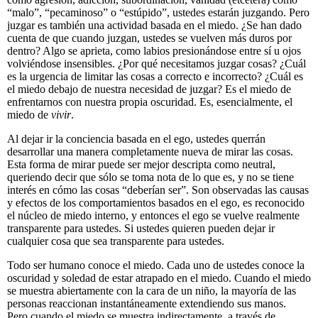
“malo”, “pecaminoso” o “estúpido”, ustedes estarán juzgando. Pero
juzgar es también una actividad basada en el miedo. ¿Se han dado
cuenta de que cuando juzgan, ustedes se vuelven más duros por
dentro? Algo se aprieta, como labios presionándose entre sí u ojos
volviéndose insensibles. ¿Por qué necesitamos juzgar cosas? ¿Cuál
es la urgencia de limitar las cosas a correcto e incorrecto? ¿Cuál es
el miedo debajo de nuestra necesidad de juzgar? Es el miedo de
enfrentarnos con nuestra propia oscuridad. Es, esencialmente, el
miedo de
vivir
.
Al dejar ir la conciencia basada en el ego, ustedes querrán
desarrollar una manera completamente nueva de mirar las cosas.
Esta forma de mirar puede ser mejor descripta como neutral,
queriendo decir que sólo se toma nota de lo que es, y no se tiene
interés en cómo las cosas “deberían ser”. Son observadas las causas
y efectos de los comportamientos basados en el ego, es reconocido
el núcleo de miedo interno, y entonces el ego se vuelve realmente
transparente para ustedes. Si ustedes quieren pueden dejar ir
cualquier cosa que sea transparente para ustedes.
Todo ser humano conoce el miedo. Cada uno de ustedes conoce la
oscuridad y soledad de estar atrapado en el miedo. Cuando el miedo
se muestra abiertamente con la cara de un niño, la mayoría de las
personas reaccionan instantáneamente extendiendo sus manos.
Pero cuando el miedo se muestra indirectamente, a través de