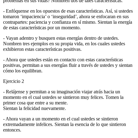
problemas en sus vidas? Nombren dos de tales características.
- Enfóquense en los opuestos de esas características. Así, si ustedes
tomaron ‘impaciencia’ o ‘inseguridad’, ahora se enfocaran en sus
contrapartes: paciencia y confianza en sí mismo. Sientan la energía
de estas características por un momento.
- Vayan adentro y busquen estas energías dentro de ustedes.
Nombren tres ejemplos en su propia vida, en los cuales ustedes
exhibieron estas características positivas.
- Ahora que ustedes están en contacto con estas características
positivas, permitan a sus energías fluir a través de ustedes y sientan
cómo los equilibran.
Ejercicio 2
- Relájense y permitan a su imaginación viajar atrás hacia un
momento en el cual ustedes se sintieron muy felices. Tomen la
primer cosa que entre a su mente.
Sientan la felicidad nuevamente.
- Ahora vayan a un momento en el cual ustedes se sintieron
extremadamente infelices. Sientan la esencia de lo que sintieron
entonces.