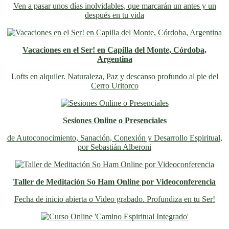
Ven a pasar unos días inolvidables
, que marcarán un antes y un
después en tu vida
Vacaciones en el Ser! en Capilla del Monte, Córdoba,
Argentina
Lofts en alquiler. Naturaleza, Paz y descanso profundo al pie del
Cerro Uritorco
Sesiones Online o Presenciales
de Autoconocimiento, Sanación, Conexión y Desarrollo Espiritual,
por Sebastián Alberoni
Taller de Meditación So Ham Online por Videoconferencia
Fecha de inicio abierta o Video grabado. Profundiza en tu Ser!