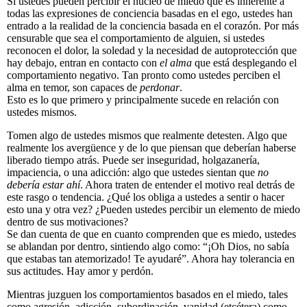
Si ustedes pueden percibir el núcleo de miedo que es inherente a
todas las expresiones de conciencia basadas en el ego, ustedes han
entrado a la realidad de la conciencia basada en el corazón. Por más
censurable que sea el comportamiento de alguien, si ustedes
reconocen el dolor, la soledad y la necesidad de autoprotección que
hay debajo, entran en contacto con
el alma
que está desplegando el
comportamiento negativo. Tan pronto como ustedes perciben el
alma en temor, son capaces de
perdonar
.
Esto es lo que primero y principalmente sucede en relación con
ustedes mismos.
Tomen algo de ustedes mismos que realmente detesten. Algo que
realmente los avergüence y de lo que piensan que deberían haberse
liberado tiempo atrás. Puede ser inseguridad, holgazanería,
impaciencia, o una adicción: algo que ustedes sientan que
no
debería estar ahí
. Ahora traten de entender el motivo real detrás de
este rasgo o tendencia. ¿Qué los obliga a ustedes a sentir o hacer
esto una y otra vez? ¿Pueden ustedes percibir un elemento de miedo
dentro de sus motivaciones?
Se dan cuenta de que en cuanto comprenden que es miedo, ustedes
se ablandan por dentro, sintiendo algo como: “¡Oh Dios, no sabía
que estabas tan atemorizado! Te ayudaré”. Ahora hay tolerancia en
sus actitudes. Hay amor y perdón.
Mientras juzguen los comportamientos basados en el miedo, tales
como agresión, adicción, subordinación, vanidad (etcétera) como