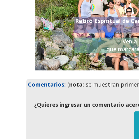
Retiro Espiritual de Ca
Previo
Ven a 
, que marcará
Comentarios:
(
nota:
se muestran primero
¿Quieres ingresar un comentario acerc