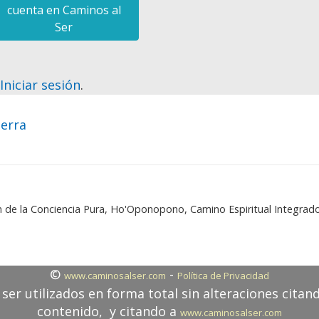
cuenta en Caminos al
Ser
?
Iniciar sesión
.
ierra
ón de la Conciencia Pura, Ho'Oponopono, Camino Espiritual Integrad
©
-
www.caminosalser.com
Política de Privacidad
ser utilizados en forma total sin alteraciones citan
contenido, y citando a
www.caminosalser.com