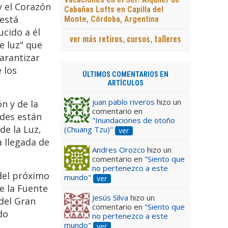
 el Corazón
Cabañas Lofts en Capilla del
 está
Monte, Córdoba, Argentina
ucido a él
ver más retiros, cursos, talleres
e luz" que
arantizar
 los
ÚLTIMOS COMENTARIOS EN
ARTÍCULOS
juan pablo riveros
hizo un
n y de la
comentario en
edes están
"Inundaciones de otoño
de la Luz,
(Chuang Tzu)"
ver
 llegada de
Andres Orozco
hizo un
comentario en
"Siento que
no pertenezco a este
del próximo
mundo"
ver
e la Fuente
Jesús Silva
hizo un
del Gran
comentario en
"Siento que
do
no pertenezco a este
mundo"
ver