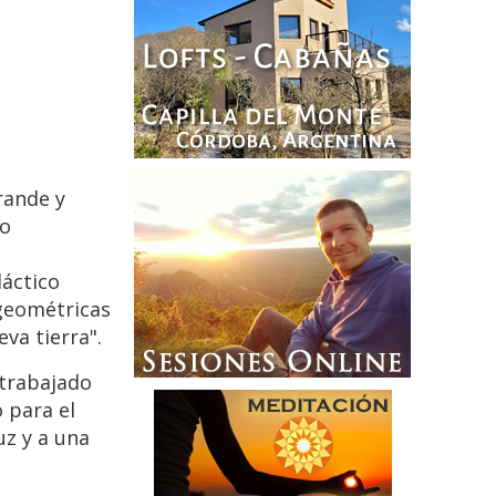
rande y
io
láctico
 geométricas
va tierra".
 trabajado
 para el
uz y a una