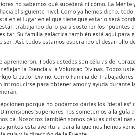
iores no sabemos qué sucederá ni cómo. La Mente y
 hacia el siguiente nivel. Como ya hemos dicho, todo
á en el lugar en el que tiene que estar o será cond
stán trabajando duro para sostener los "puentes d
sitar. Su familia galáctica también está aquí para g
isen. Así, todos estamos esperando el desarrollo de
 aprendieron. Todos ustedes son células del Corazó
reflejan la Esencia y la Voluntad Divinas. Todos ust
 Flujo Creador Divino. Como Familia de Trabajadores 
n introducirse para obtener amor y ayuda durante la
endrán.
cepcionen porque no podamos darles los "detalles" 
as Dimensiones Superiores nos sometemos a la guía d
os da. Nosotros también somos células cristalinas 
s juntos esta aventura para la que nos hemos veni
 guía y la dirección de la Fuente.