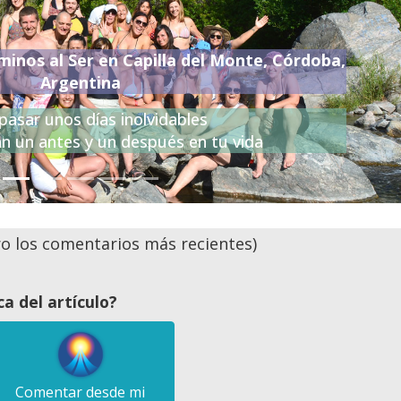
minos al Ser en Capilla del Monte, Córdoba,
Argentina
pasar unos días inolvidables
n un antes y un después en tu vida
 los comentarios más recientes)
a del artículo?
Comentar desde mi