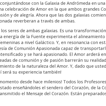
stá conjuntándose con la Galaxia de Andrómeda en un
una celebración de Amor en la que ambos grandes C
ión y de alegría. Ahora que las dos galaxias comie
ionada reverberan a través de ambas.
los seres de ambas galaxias. Es una transformación
a energía de la Fuente experimenta el alineamiento 
emeninas a nivel Galáctico. Y, en resonancia con est
sía de Comunión Apasionada capaz de transportarl
intensificado y se hará apasionado. El Amor arderá 
oleadas de comunión y de pasión barrerán su realidad
imiento de la naturaleza del Amor. Y, dado que uste
sí será su experiencia también!
momento desde hace milenios! Todos los Profesores
stado enseñándoles el sendero del Corazón, de la 
ransmitido el Mensaje del Corazón. Están preparados.