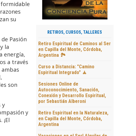
a formidable
orazones
nzan su
RETIROS, CURSOS, TALLERES
 de Pasión
Retiro Espiritual de Caminos al Ser
y la
en Capilla del Monte, Córdoba,
a energía,
Argentina 🏞️
os a través
Curso a Distancia: "Camino
en ambas
Espiritual Integrado" 🧘
,
Sesiones Online de
des son
Autoconocimiento, Sanación,
Conexión y Desarrollo Espiritual,
por Sebastián Alberoni
 y
Compasión y
Retiro Espiritual en la Naturaleza,
en Capilla del Monte, Córdoba,
 ¡El
Argentina
Vacaciones en el Ser! Alquiler de