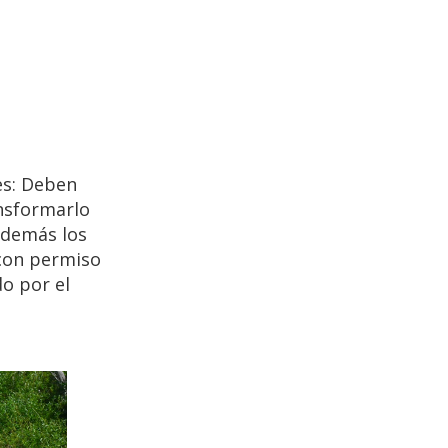
nes: Deben
ansformarlo
s demás los
 con permiso
o por el