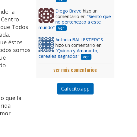
Diego Bravo
hizo un
ndo la
comentario en
"Siento que
 Centro
no pertenezco a este
r que Todos
mundo"
ver
ada,
Antonia BALLESTEROS
que éstos
hizo un comentario en
 todos somos
"Quinoa y Amaranto,
cereales sagrados"
ver
que
ido
ver más comentarios
Cafecito.app
o que la
rida
Amor.