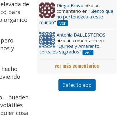
elevada de
Diego Bravo
hizo un
comentario en
"Siento que
ico para
no pertenezco a este
po orgánico
mundo"
ver
Antonia BALLESTEROS
 pero
hizo un comentario en
"Quinoa y Amaranto,
nos y
cereales sagrados"
ver
ver más comentarios
r hecho
moviendo
Cafecito.app
ico… pueden
volátiles
lquier cosa