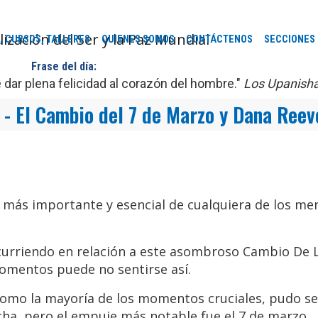
, CURSOS, TALLERES
QUIENES SOMOS
CONTÁCTENOS
SECCIONES
Frase del día:
dar plena felicidad al corazón del hombre."
Los Upanish
 - El Cambio del 7 de Marzo y Dana Reev
l más importante y esencial de cualquiera de los me
rriendo en relación a este asombroso Cambio De L
mentos puede no sentirse así.
Como la mayoría de los momentos cruciales, pudo se
cha, pero el empuje más notable fue el 7 de marzo.