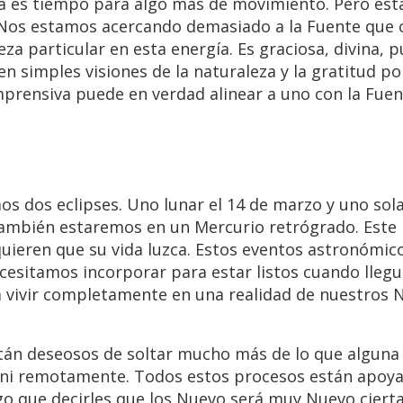
 es tiempo para algo más de movimiento. Pero est
Nos estamos acercando demasiado a la Fuente que 
za particular en esta energía. Es graciosa, divina, p
n simples visiones de la naturaleza y la gratitud po
mprensiva puede en verdad alinear a uno con la Fuen
 dos eclipses. Uno lunar el 14 de marzo y uno sola
ambién estaremos en un Mercurio retrógrado. Este
ieren que su vida luzca. Estos eventos astronómic
sitamos incorporar para estar listos cuando llegu
 a vivir completamente en una realidad de nuestros 
án deseosos de soltar mucho más de lo que alguna
es ni remotamente. Todos estos procesos están apoy
go que decirles que los Nuevo será muy Nuevo ciert