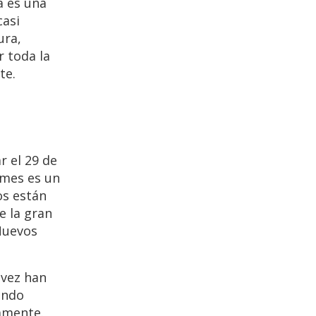
a es una
casi
ura,
r toda la
te.
r el 29 de
 mes es un
os están
e la gran
Nuevos
 vez han
ando
amente.