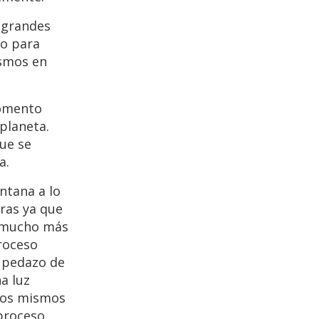
 grandes
to para
ismos en
momento
planeta.
ue se
a.
ntana a lo
aras ya que
s mucho más
roceso
e pedazo de
a luz
tros mismos
proceso