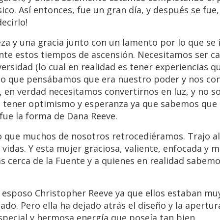
sico. Así entonces, fue un gran día, y después se fue,
ecirlo!
eza y una gracia junto con un lamento por lo que se i
nte estos tiempos de ascensión. Necesitamos ser c
rsidad (lo cual en realidad es tener experiencias q
 lo que pensábamos que era nuestro poder y nos c
, en verdad necesitamos convertirnos en luz, y no 
s tener optimismo y esperanza ya que sabemos que
fue la forma de Dana Reeve.
zo que muchos de nosotros retrocediéramos. Trajo a
idas. Y esta mujer graciosa, valiente, enfocada y 
más cerca de la Fuente y a quienes en realidad sabem
u esposo Christopher Reeve ya que ellos estaban mu
ado. Pero ella ha dejado atrás el diseño y la apertu
special y hermosa energía que poseía tan bien.