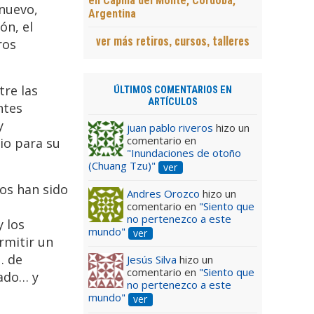
en Capilla del Monte, Córdoba,
nuevo,
Argentina
ón, el
ver más retiros, cursos, talleres
ros
re las
ÚLTIMOS COMENTARIOS EN
ARTÍCULOS
ntes
y
juan pablo riveros
hizo un
comentario en
io para su
"Inundaciones de otoño
(Chuang Tzu)"
ver
dos han sido
Andres Orozco
hizo un
comentario en
"Siento que
no pertenezco a este
y los
mundo"
ver
ermitir un
… de
Jesús Silva
hizo un
comentario en
"Siento que
sado… y
no pertenezco a este
mundo"
ver