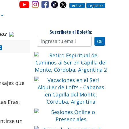
entrar
registro
Suscríbete al Boletín:
ads
e
nsajes que
as Eras,
ntirse un