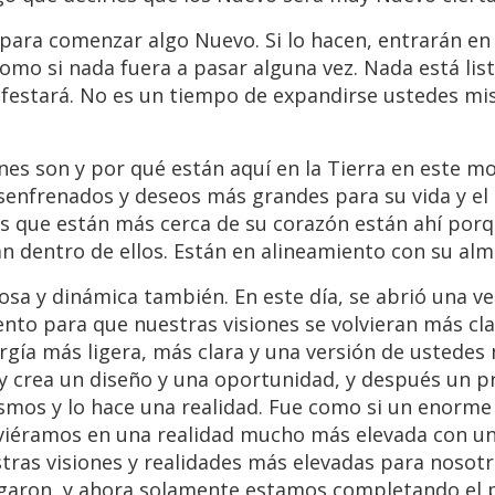
para comenzar algo Nuevo. Si lo hacen, entrarán en
omo si nada fuera a pasar alguna vez. Nada está lis
ifestará. No es un tiempo de expandirse ustedes m
nes son y por qué están aquí en la Tierra en este 
senfrenados y deseos más grandes para su vida y el 
s que están más cerca de su corazón están ahí porq
an dentro de ellos. Están en alineamiento con su alm
sa y dinámica también. En este día, se abrió una ve
nto para que nuestras visiones se volvieran más cl
ergía más ligera, más clara y una versión de ustede
y crea un diseño y una oportunidad, y después un p
smos y lo hace una realidad. Fue como si un enorm
uviéramos en una realidad mucho más elevada con un
uestras visiones y realidades más elevadas para noso
legaron, y ahora solamente estamos completando el 