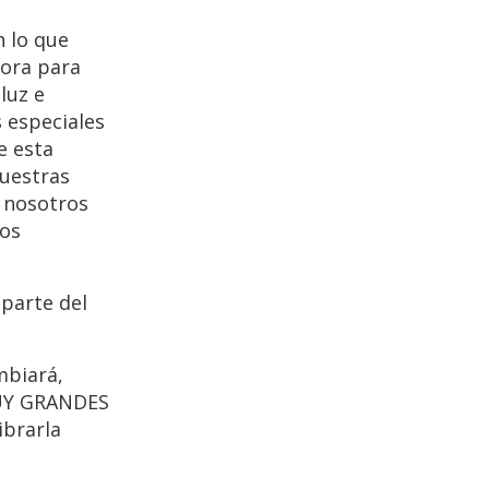
n lo que
hora para
luz e
 especiales
e esta
nuestras
e nosotros
jos
parte del
mbiará,
MUY GRANDES
ibrarla