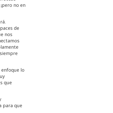
 ¡pero no en
rá.
apaces de
ue nos
onectamos
solamente
 siempre
l enfoque lo
muy
os que
y
ra para que