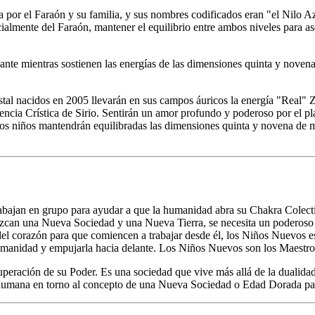
da por el Faraón y su familia, y sus nombres codificados eran "el Nilo 
cialmente del Faraón, mantener el equilibrio entre ambos niveles para a
te mientras sostienen las energías de las dimensiones quinta y novena p
stal nacidos en 2005 llevarán en sus campos áuricos la energía "Real" 
encia Crística de Sirio. Sentirán un amor profundo y poderoso por el pl
stos niños mantendrán equilibradas las dimensiones quinta y novena de 
bajan en grupo para ayudar a que la humanidad abra su Chakra Colecti
e nazcan una Nueva Sociedad y una Nueva Tierra, se necesita un poder
el corazón para que comiencen a trabajar desde él, los Niños Nuevos e
 humanidad y empujarla hacia delante. Los Niños Nuevos son los Maestro
peración de su Poder. Es una sociedad que vive más allá de la dualidad
ia humana en torno al concepto de una Nueva Sociedad o Edad Dorada par