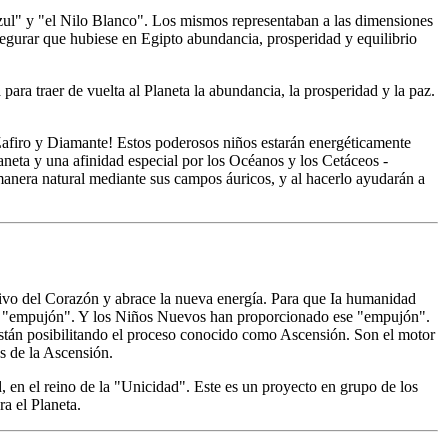
Azul" y "el Nilo Blanco". Los mismos representaban a las dimensiones
segurar que hubiese en Egipto abundancia, prosperidad y equilibrio
ara traer de vuelta al Planeta la abundancia, la prosperidad y la paz.
Zafiro y Diamante! Estos poderosos niños estarán energéticamente
aneta y una afinidad especial por los Océanos y los Cetáceos -
manera natural mediante sus campos áuricos, y al hacerlo ayudarán a
vo del Corazón y abrace la nueva energía. Para que Ia humanidad
oso "empujón". Y los Niños Nuevos han proporcionado ese "empujón".
stán posibilitando el proceso conocido como Ascensión. Son el motor
s de la Ascensión.
, en el reino de la "Unicidad". Este es un proyecto en grupo de los
a el Planeta.