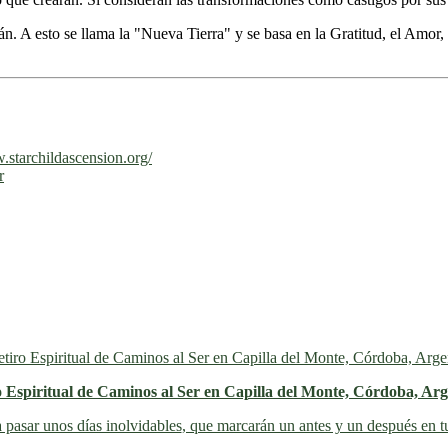
án. A esto se llama la "Nueva Tierra" y se basa en la Gratitud, el Amor, 
.starchildascension.org/
r
o Espiritual de Caminos al Ser en Capilla del Monte, Córdoba, Arg
 pasar unos días inolvidables
, que marcarán un antes y un después en t