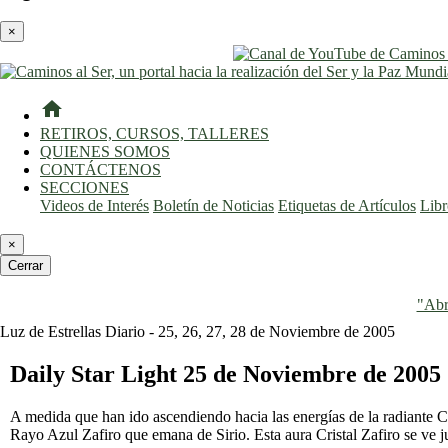
×
home
RETIROS, CURSOS, TALLERES
QUIENES SOMOS
CONTÁCTENOS
SECCIONES
Videos de Interés
Boletín de Noticias
Etiquetas de Artículos
Lib
×
Cerrar
"Abr
Luz de Estrellas Diario - 25, 26, 27, 28 de Noviembre de 2005
Daily Star Light 25 de Noviembre de 2005
A medida que han ido ascendiendo hacia las energías de la radiante Co
Rayo Azul Zafiro que emana de Sirio. Esta aura Cristal Zafiro se ve j