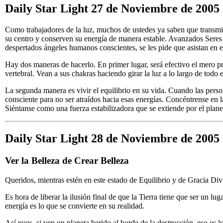
Daily Star Light 27 de Noviembre de 2005
Como trabajadores de la luz, muchos de ustedes ya saben que transmit
su centro y conserven su energía de manera estable. Avanzados Seres 
despertados ángeles humanos conscientes, se les pide que asistan en e
Hay dos maneras de hacerlo. En primer lugar, será efectivo el mero 
vertebral. Vean a sus chakras haciendo girar la luz a lo largo de todo
La segunda manera es vivir el equilibrio en su vida. Cuando las pers
consciente para no ser atraídos hacia esas energías. Concéntrense en l
Siéntanse como una fuerza estabilizadora que se extiende por el plane
Daily Star Light 28 de Noviembre de 2005
Ver la Belleza de Crear Belleza
Queridos, mientras estén en este estado de Equilibrio y de Gracia Di
Es hora de liberar la ilusión final de que la Tierra tiene que ser un 
energía es lo que se convierte en su realidad.
Así pues, si ven un planeta herido al borde de la destrucción, eso es