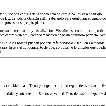
en y reciben energía de la conciencia colectiva. Se les va a pedir que 
de Luz de toda la Galaxia están trabajando para estabilizar el campo c
ste proceso a su propio planeta.
proceso de meditación y visualización. Visualícense como un campo de e
 este centro vertebral, creando y manteniendo un equilibrio perfecto. Vea
onas que les rodean puedan ponerse más nerviosas e inquietas a medida
a paz, la fe y el conocimiento de que, no obstante lo difíciles que pueda
ta.
vina, consideren a la Tierra y su gente como un regalo de esa Gracia Di
lugar de dolor y sufrimiento. ¡Eso no es verdad! Pero de ustedes depende
 lo que crearán. Si consideran las transformaciones como castigos por su