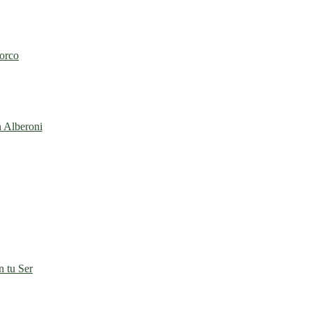
torco
n Alberoni
 tu Ser