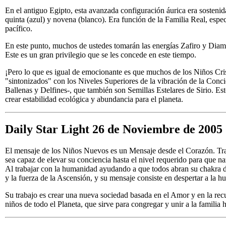
En el antiguo Egipto, esta avanzada configuración áurica era sosteni
quinta (azul) y novena (blanco). Era función de la Familia Real, espe
pacífico.
En este punto, muchos de ustedes tomarán las energías Zafiro y Diaman
Este es un gran privilegio que se les concede en este tiempo.
¡Pero lo que es igual de emocionante es que muchos de los Niños Cri
"sintonizados" con los Niveles Superiores de la vibración de la Conci
Ballenas y Delfines-, que también son Semillas Estelares de Sirio. E
crear estabilidad ecológica y abundancia para el planeta.
Daily Star Light 26 de Noviembre de 2005
El mensaje de los Niños Nuevos es un Mensaje desde el Corazón. Tra
sea capaz de elevar su conciencia hasta el nivel requerido para qu
Al trabajar con la humanidad ayudando a que todos abran su chakra d
y la fuerza de la Ascensión, y su mensaje consiste en despertar a la
Su trabajo es crear una nueva sociedad basada en el Amor y en la recu
niños de todo el Planeta, que sirve para congregar y unir a la famil