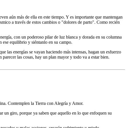
lleven aún más de ella en este tiempo. Y es importante que mantengan
ósmico a través de estos cambios o "dolores de parto". Como recién
nergía, con un poderoso pilar de luz blanca y dorada en su columna
n ese equilibrio y siéntanlo en su campo.
 que las energías se vayan haciendo más intensas, hagan un esfuerzo
n parecer las cosas, hay un plan mayor y todo va a estar bien.
vina. Contemplen la Tierra con Alegría y Amor.
 dar un giro, porque ya saben que aquello en lo que enfoquen su
s pecados y malas acciones, crearán sufrimiento y miedo.