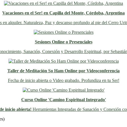
Vacaciones en el Ser! en Capilla del Monte, Córdoba, Argentina
s en alquiler. Naturaleza, Paz y descanso profundo al pie del Cerro Uri
Sesiones Online o Presenciales
nocimiento, Sanación, Conexión y Desarrollo Espiritual, por Sebastiá
Taller de Meditación So Ham Online por Videoconferencia
Fecha de inicio abierta o Video grabado. Profundiza en tu Ser!
Curso Online 'Camino Espiritual Integrado'
e inicio abierta!
Herramientas Integradas de Sanación y Conexión con
Previo
Siguiente
es)