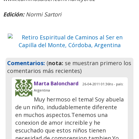
Córdoba, Argentina
Edición:
Normi Sartori
Ven a pasar unos días
inolvidables
Previo
Siguie
Comentarios:
(
nota:
se muestran primero los
comentarios más recientes)
Marta Balonchard
26-04-2011 01:36hs - país:
Argentina
Muy hermoso el tema! Soy abuela
de un niño, indudablemente diferente
en muchos aspectos.Tenemos una
conexion de amor increible y he
escuchado que estos niños tienen
necesidad de comprension tambien.Yo