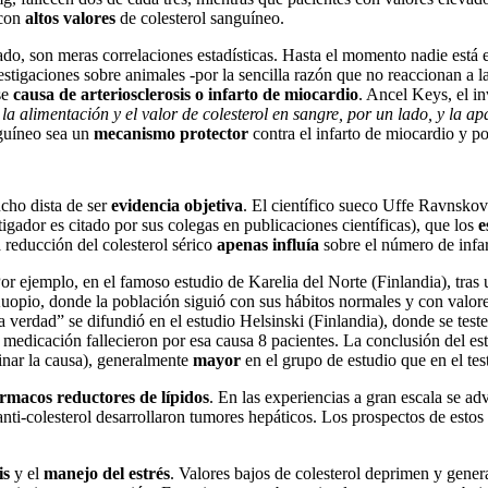
 con
altos valores
de colesterol sanguíneo.
do, son meras correlaciones estadísticas. Hasta el momento nadie está e
stigaciones sobre animales -por la sencilla razón que no reaccionan a 
se
causa de arteriosclerosis o infarto de miocardio
. Ancel Keys, el in
 la alimentación y el valor de colesterol en sangre, por un lado, y la 
nguíneo sea un
mecanismo protector
contra el infarto de miocardio y po
ucho dista de ser
evidencia objetiva
. El científico sueco Uffe Ravnskov
igador es citado por sus colegas en publicaciones científicas), que los
e
 reducción del colesterol sérico
apenas influía
sobre el número de infar
Por ejemplo, en el famoso estudio de Karelia del Norte (Finlandia), tras
e Kuopio, donde la población siguió con sus hábitos normales y con valor
 verdad” se difundió en el estudio Helsinski (Finlandia), donde se test
n medicación fallecieron por esa causa 8 pacientes. La conclusión del e
minar la causa), generalmente
mayor
en el grupo de estudio que en el tes
rmacos reductores de lípidos
. En las experiencias a gran escala se ad
ti-colesterol desarrollaron tumores hepáticos. Los prospectos de estos
is
y el
manejo del estrés
. Valores bajos de colesterol deprimen y gener