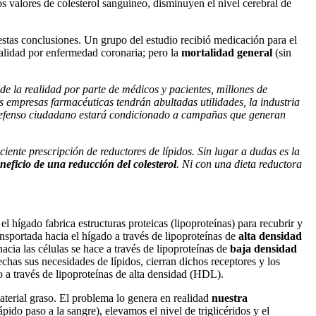
s valores de colesterol sanguíneo, disminuyen el nivel cerebral de
stas conclusiones. Un grupo del estudio recibió medicación para el
talidad por enfermedad coronaria; pero la
mortalidad general
(sin
de la realidad por parte de médicos y pacientes, millones de
s empresas farmacéuticas tendrán abultadas utilidades, la industria
 indefenso ciudadano estará condicionado a campañas que generan
ente prescripción de reductores de lípidos. Sin lugar a dudas es la
eneficio de una reducción del colesterol
. Ni con una dieta reductora
el hígado fabrica estructuras proteicas (lipoproteínas) para recubrir y
ransportada hacia el hígado a través de lipoproteínas de
alta densidad
hacia las células se hace a través de lipoproteínas de
baja densidad
echas sus necesidades de lípidos, cierran dichos receptores y los
o a través de lipoproteínas de alta densidad (HDL).
terial graso. El problema lo genera en realidad
nuestra
ápido paso a la sangre), elevamos el nivel de triglicéridos y el