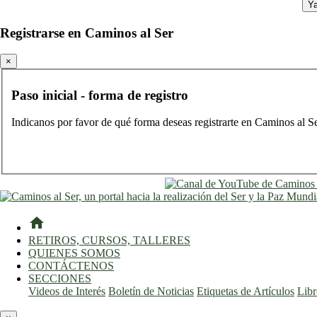
Ya
Registrarse en Caminos al Ser
×
Paso inicial - forma de registro
Indicanos por favor de qué forma deseas registrarte en Caminos al S
home
RETIROS, CURSOS, TALLERES
QUIENES SOMOS
CONTÁCTENOS
SECCIONES
Videos de Interés
Boletín de Noticias
Etiquetas de Artículos
Lib