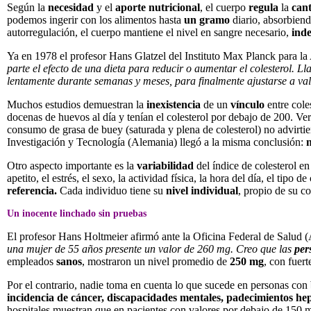
Según la
necesidad
y el
aporte nutricional
, el cuerpo
regula
la
cant
podemos ingerir con los alimentos hasta
un gramo
diario, absorbiend
autorregulación, el cuerpo mantiene el nivel en sangre necesario,
ind
Ya en 1978 el profesor Hans Glatzel del Instituto Max Planck para l
parte el efecto de una dieta para reducir o aumentar el colesterol. L
lentamente durante semanas y meses, para finalmente ajustarse a valo
Muchos estudios demuestran la
inexistencia
de un
vínculo
entre cole
docenas de huevos al día y tenían el colesterol por debajo de 200. Ve
consumo de grasa de buey (saturada y plena de colesterol) no advirtier
Investigación y Tecnología (Alemania) llegó a la misma conclusión:
n
Otro aspecto importante es la
variabilidad
del índice de colesterol e
apetito, el estrés, el sexo, la actividad física, la hora del día, el tipo
referencia.
Cada individuo tiene su
nivel individual
, propio de su c
Un inocente linchado sin pruebas
El profesor Hans Holtmeier afirmó ante la Oficina Federal de Salud 
una mujer de 55 años presente un valor de 260 mg. Creo que las
per
empleados
sanos
, mostraron un nivel promedio de
250 mg
, con fuer
Por el contrario, nadie toma en cuenta lo que sucede en personas con
incidencia de cáncer, discapacidades mentales, padecimientos hep
hospitales muestran que en pacientes con valores por debajo de 150 mg