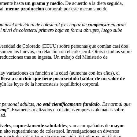
iamente hasta
un gramo y medio
. De acuerdo a la dieta seguida,
al,
menor producción
corporal; por este mecanismo de
n nivel individual de colesterol y es capaz de
compensar
en gran
el nivel de colesterol primero baja en forma abrupta, luego sube
niversidad de Colorado (EEUU) sobre personas que comían casi dos
umen los huevos, en relación con el colesterol. Otros estudios sobre
reducciones tras su ingesta. Un trabajo del Ministerio de
y variaciones en función a la edad (aumenta con los años), el
 lleva a concluir que tiene poco sentido hablar de un valor de
gún las leyes de la homeostasis (equilibrio) corporal.
s personal adultas,
no está científicamente fundado
. Es normal que
0 mg
”
. Exámenes realizados en distintas empresas alemanas sobre
dad.
iveles,
supuestamente saludables
, van acompañados de
mayor
n alto requerimiento de colesterol. Investigaciones en diversos
s mostraban altas tasas de recuperación. Estudios en geriátricos