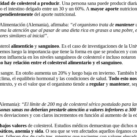
idad de colesterol a producir
. Una persona sana puede producir diar
o el intestino delgado entre un 30 y un 60%. A
mayor aporte
nutricion
ependientemente
del aporte nutricional.
a Alimentación (Alemania), afirmaba:
“el organismo trata de
mantener
u
lama la atención que al pasar de una dieta rica en grasas a una pobre, 
res similares al inicial”
.
sterol
alimenticio
y
sanguíneo
. Es el caso de investigaciones de la U
remos luego la importancia que tiene la forma en que se producen y cons
on influencia en los niveles sanguíneos de colesterol e incluso notaron 
o hay relación entre el colesterol alimentario y el sanguíneo
.
n sangre. En otoño aumenta un 20% y luego baja en invierno. También ha
 de clima, el equilibrio hormonal y las condiciones de salud.
Todo esto nos
ontexto, y es el valor que el organismo tiende a
regular
y
mantener
, se
(Alemania):
“El límite de 200 mg de colesterol sérico postulado para la
sonas sanas no deberían prestarle atención a valores inferiores a 30
tes desviaciones y con claros incrementos en función al aumento de la e
bajos valores
de colesterol. Estudios médicos demuestran que dichos n
áticos, anemia y sida
. O sea que se ven afectados aquellos órganos co
, fallecen dos de cada tres, mientras que pacientes con valores elevado