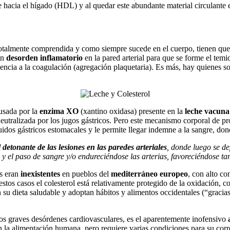
rte hacia el hígado (HDL) y al quedar este abundante material circulante
 totalmente comprendida y como siempre sucede en el cuerpo, tienen que
un
desorden inflamatorio
en la pared arterial para que se forme el temid
dencia a la coagulación (agregación plaquetaria). Es más, hay quienes so
ausada por la
enzima XO
(xantino oxidasa) presente en la
leche vacuna
eutralizada por los jugos gástricos. Pero este mecanismo corporal de p
uidos gástricos estomacales y le permite llegar indemne a la sangre, don
detonante de las lesiones en las paredes arteriales
, donde luego se de
 y el paso de sangre y/o endureciéndose las arterias, favoreciéndose ta
as eran
inexistentes
en pueblos del
mediterráneo europeo
, con alto c
n estos casos el colesterol está relativamente protegido de la oxidación,
su dieta saludable y adoptan hábitos y alimentos occidentales (“gracias
os graves desórdenes cardiovasculares, es el aparentemente inofensivo
en la alimentación humana, pero requiere varias condiciones para su cor