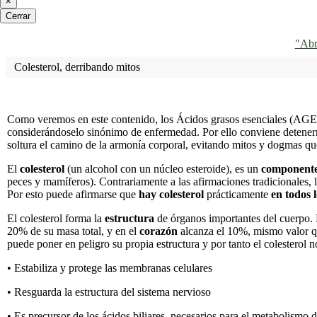
×
Cerrar
"Abr
Colesterol, derribando mitos
Como veremos en este contenido, los Ácidos grasos esenciales (AGE; 
considerándoselo sinónimo de enfermedad. Por ello conviene deten
soltura el camino de la armonía corporal, evitando mitos y dogmas qu
El
colesterol
(un alcohol con un núcleo esteroide), es un
componente 
peces y mamíferos). Contrariamente a las afirmaciones tradicionales, l
Por esto puede afirmarse que
hay colesterol
prácticamente
en
todos 
El colesterol forma la
estructura
de órganos importantes del cuerpo. 
20% de su masa total, y en el
corazón
alcanza el 10%, mismo valor q
puede poner en peligro su propia estructura y por tanto el colesterol
• Estabiliza y protege las membranas celulares
• Resguarda la estructura del sistema nervioso
• Es precursor de los ácidos biliares, necesarios para el metabolismo d