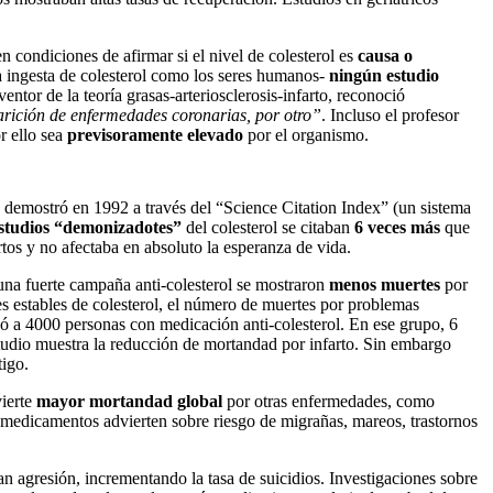
n condiciones de afirmar si el nivel de colesterol es
causa o
la ingesta de colesterol como los seres humanos-
ningún estudio
ventor de la teoría grasas-arteriosclerosis-infarto, reconoció
aparición de enfermedades coronarias, por otro”
. Incluso el profesor
r ello sea
previsoramente elevado
por el organismo.
 demostró en 1992 a través del “Science Citation Index” (un sistema
studios “demonizadotes”
del colesterol se citaban
6 veces más
que
tos y no afectaba en absoluto la esperanza de vida.
 una fuerte campaña anti-colesterol se mostraron
menos muertes
por
es estables de colesterol, el número de muertes por problemas
eó a 4000 personas con medicación anti-colesterol. En ese grupo, 6
studio muestra la reducción de mortandad por infarto. Sin embargo
tigo.
vierte
mayor mortandad global
por otras enfermedades, como
 medicamentos advierten sobre riesgo de migrañas, mareos, trastornos
an agresión, incrementando la tasa de suicidios. Investigaciones sobre