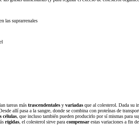
 en las suprarrenales
el
dan tareas más
trascendentales
y
variadas
que al colesterol. Dada su 
 Desde allí pasa a la sangre, donde se combina con proteínas de transpor
s células
, que incluso también pueden producirlo por sí mismas para 
más
rígidas
, el colesterol sirve para
compensar
estas variaciones a fin de