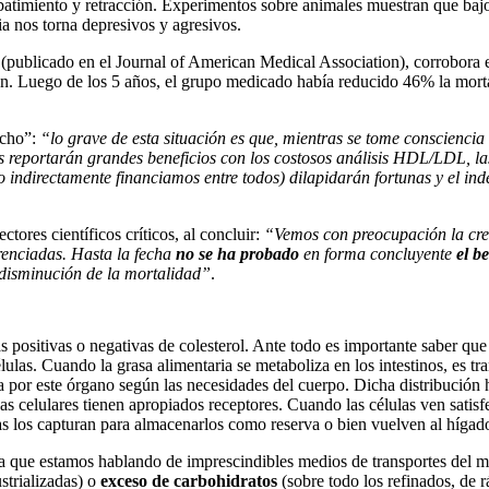
abatimiento y retracción. Experimentos sobre animales muestran que bajo
ia nos torna depresivos y agresivos.
(publicado en el Journal of American Medical Association), corrobora e
ión. Luego de los 5 años, el grupo medicado había reducido 46% la mor
echo”:
“lo grave de esta situación es que, mientras se tome consciencia 
os reportarán grandes beneficios con los costosos análisis HDL/LDL, la
ta o indirectamente financiamos entre todos) dilapidarán fortunas y el
ores científicos críticos, al concluir:
“Vemos con preocupación la creci
renciadas. Hasta la fecha
no se ha probado
en forma concluyente
el b
a disminución de la mortalidad”
.
s positivas o negativas de colesterol. Ante todo es importante saber que 
células. Cuando la grasa alimentaria se metaboliza en los intestinos, es t
ida por este órgano según las necesidades del cuerpo. Dicha distribución 
as celulares tienen apropiados receptores. Cuando las células ven satisf
sas los capturan para almacenarlos como reserva o bien vuelven al hígad
 que estamos hablando de imprescindibles medios de transportes del ma
strializadas) o
exceso de carbohidratos
(sobre todo los refinados, de r