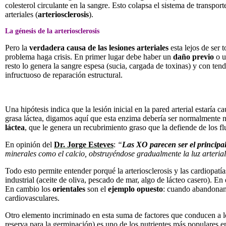
colesterol circulante en la sangre. Esto colapsa el sistema de transpo
arteriales (
arteriosclerosis
).
La génesis de la arteriosclerosis
Pero la
verdadera causa de las lesiones arteriales
esta lejos de ser
problema haga crisis. En primer lugar debe haber un
daño previo
o 
resto lo genera la sangre espesa (sucia, cargada de toxinas) y con ten
infructuoso de reparación estructural.
Una hipótesis indica que la lesión inicial en la pared arterial estaría c
grasa láctea, digamos aquí que esta enzima debería ser normalmente n
láctea
, que le genera un recubrimiento graso que la defiende de los fl
En opinión del
Dr. Jorge Esteves
:
“
Las XO parecen ser el principal 
minerales como el calcio, obstruyéndose gradualmente la luz arterial
Todo esto permite entender porqué la arteriosclerosis y las cardiopatí
industrial (aceite de oliva, pescado de mar, algo de lácteo casero). E
En cambio los
orientales
son el
ejemplo opuesto
: cuando abandonan 
cardiovasculares.
Otro elemento incriminado en esta suma de factores que conducen a l
reserva para la germinación) es uno de los nutrientes más populares 