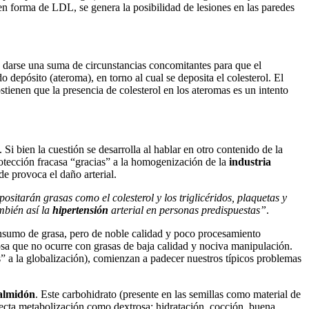
 en forma de LDL, se genera la posibilidad de lesiones en las paredes
 darse una suma de circunstancias concomitantes para que el
o depósito (ateroma), en torno al cual se deposita el colesterol. El
stienen que la presencia de colesterol en los ateromas es un intento
. Si bien la cuestión se desarrolla al hablar en otro contenido de la
rotección fracasa “gracias” a la homogenización de la
industria
de provoca el daño arterial.
positarán grasas como el colesterol y los triglicéridos, plaquetas y
mbién así la
hipertensión
arterial en personas predispuestas”
.
onsumo de grasa, pero de noble calidad y poco procesamiento
 cosa que no ocurre con grasas de baja calidad y nociva manipulación.
” a la globalización), comienzan a padecer nuestros típicos problemas
almidón
. Este carbohidrato (presente en las semillas como material de
recta metabolización como dextrosa: hidratación, cocción, buena