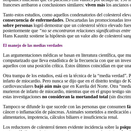
franceses arribaron a conclusiones similares:
viven más
los ancianos
Tanto estos estudios, como aquellos condenatorios del colesterol eleva
consecuencia de enfermedades
. Descartadas las promocionadas inve
sobre personas
logró demostrar que un colesterol sérico elevado fue
posteriormente que
“no se encontraron relaciones significativas entre
Hans Kaunitz sostiene la hipótesis que un valor alto de colesterol sa
El manejo de las medias verdades
Las argumentaciones médicas se basan en literatura científica, que m
computarizado que lleva estadística de la frecuencia con que un invest
aquellos con una posición crítica. Estos últimos coincidían en que una
Otra trampa de los estudios, está en la técnica de la “media verdad”. 
infarto de miocardio. Pero nunca se dijo que en el distrito testigo d
cardiovasculares
bajó aún más
que en Karelia del Norte. Otra “media
murieron de infarto de miocardio, mientras que en el grupo testigo si
estas investigaciones
no consideran la mortandad total
(sin discri
Tampoco se difunde lo que sucede con las personas que consumen
fá
cáncer o inflamación de páncreas. Animales sometidos a medicación an
alimentarios, impotencia, cálculos biliares e insuficiencia renal.
Los reductores de colesterol tienen evidente incidencia sobre la
psiqu