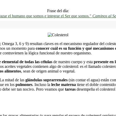
Frase del día:
azar el humano que somos e integrar el Ser que somos."
Caminos al Se
Omega 3, 6 y 9) resultan claves en el mecanismo regulador del colester
ernos un momento para
conocer cuál es su función y qué mecanismos o
e contravienen la lógica funcional de nuestro organismo.
elemental de todas las células
de nuestro cuerpo y esta
presente en l
os aceites vegetales contienen algo de colesterol: es el llamado colester
los alimentos
, sean de origen animal o vegetal.
La mitad de las
glándulas suprarrenales
(sin contar el agua) están co
ue en los
pulmones
. Incluso la
leche materna
tiene el doble contenido
 no debe ser tan nocivo. Pero veamos que
tareas
desempeña el colesterol 
e las grasas alimentarias (y para regular el exceso de colesterol orgánic