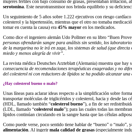
mujeres fértiles con bajo consumo de grasas, presentaban irritación, 
serotonina
. Este neurotransmisor nos brinda equilibrio y su deficienc
Un seguimiento de 5 años sobre 1.222 ejecutivos con riesgo cardíaco 
colesterol y la hipertensión, mientras que el otro no tomaba medicac
tomar en cuenta la causa) era
45% mayor
en los medicados.
Como dice el ingeniero alemán Udo Pollmer en su libro “Buen Prov
personas ofrendarán sangre para análisis sin sentido, los laboratori
de la margarina no le irá en zaga, los sistemas de salud (que direc
miedo y menos alegría de vivir”
.
La revista médica Deutsches Arzteblatt (Alemania) muestra que hay sect
consecuencia de recomendaciones terapéuticas exageradas y no dife
del colesterol ni con reductores de lípidos se ha podido alcanzar un
¿Hay colesterol bueno o malo?
Unas líneas para aclarar ideas respecto a la simplificación sobre forma
transportar moléculas de triglicéridos y colesterol, hacia y desde las 
(HDL, llamado también “
colesterol bueno
”), a fin de ser redistribu
(LDL, llamado “
colesterol malo
”); para las cuales todas las membran
lípidos continúan circulando en la sangre hasta que las células adipo
Como puede verse, poco sentido tiene hablar de “bueno” o “malo”, ya
alimentación
. Al ingerir
mala calidad de grasas
(especialmente indu